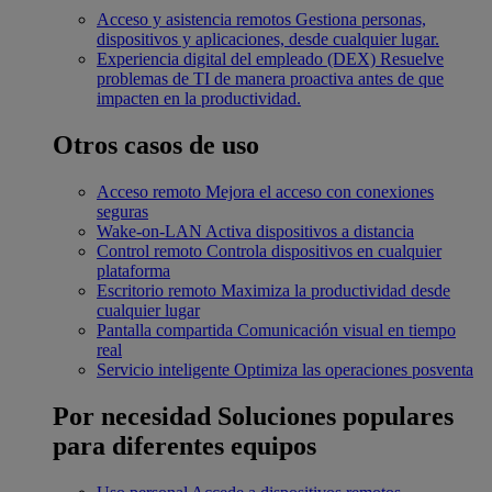
Acceso y asistencia remotos
Gestiona personas,
dispositivos y aplicaciones, desde cualquier lugar.
Experiencia digital del empleado (DEX)
Resuelve
problemas de TI de manera proactiva antes de que
impacten en la productividad.
Otros casos de uso
Acceso remoto
Mejora el acceso con conexiones
seguras
Wake-on-LAN
Activa dispositivos a distancia
Control remoto
Controla dispositivos en cualquier
plataforma
Escritorio remoto
Maximiza la productividad desde
cualquier lugar
Pantalla compartida
Comunicación visual en tiempo
real
Servicio inteligente
Optimiza las operaciones posventa
Por necesidad
Soluciones populares
para diferentes equipos