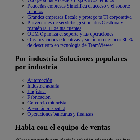
Uso personal
Accede a dispositivos remotos
Pequeñas empresas
Simplifica el acceso y el soporte
remotos
Grandes empresas
Escala y protege tu TI corporativa
Proveedores de servicios gestionados
Gestiona y
mantén la TI de tus clientes
OEM
Optimiza el soporte y las operaciones
Organizaciones educativas y sin ánimo de lucro
30 %
de descuento en tecnología de TeamViewer
Por industria
Soluciones populares
por industria
Automoción
Industria agraria
Logística
Fabricación
Comercio minorista
Atención a la salud
Operaciones bancarias y finanzas
Habla con el equipo de ventas