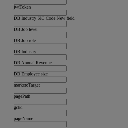
jwtToken
DB Industry SIC Code New field
DB Job level
DB Job role
DB Industry
DB Annual Revenue
DB Employee size
marketoTarget
pagePath
gclid
pageName