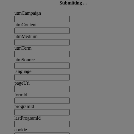
Submitting ...
utmCampaign
utmContent
utmMedium
utmTerm
utmSource
language
pageUrl
formId
programId
lastProgramId
cookie