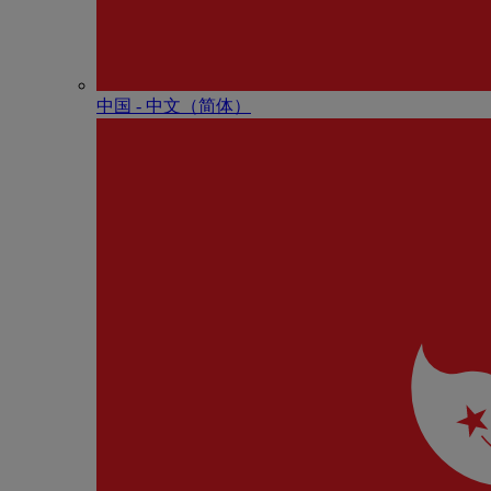
中国 - 中⽂（简体）