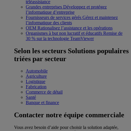
téléassistance
Grandes entreprises
Développez et protégez
l’informatique d’entreprise
Fournisseurs de services gérés
Gérez et maintenez
l’informatique des clients
OEM
Rationalisez l’assistance et les opérations
Organismes à but non lucratif et éducatifs
Remise de
30 % sur la technologie TeamViewer
Selon les secteurs
Solutions populaires
triées par secteur
Automobile
Agriculture
Logistique
Fabrication
Commerce de détail
Santé
Banque et finance
Contacter notre équipe commerciale
Vous avez besoin d’aide pour choisir la solution adaptée,