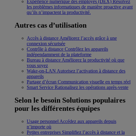
Expérience numérique des employés (DEX)
Résolvez
les problèmes informatiques de manière proactive avant
qu’ils n’impactent la productivité.
Autres cas d’utilisation
Accès à distance
Améliorez l’accès grâce à une
connexion sécurisée
Contrôle à distance
Contrôlez les appareils
indépendamment de la plateforme
Bureau à distance
Améliorez la productivité où que
vous soyez
Wake-on-LAN
Autorisez l’activation à distance des
appareils
Partage d’écran
Communication visuelle en temps réel
Smart Service
Rationalisez les opérations après-vente
Selon le besoin
Solutions populaires
pour les différentes équipes
Usage personnel
Accédez aux appareils depuis
n’importe où
Petites entreprises
Simplifiez l’accès à distance et la