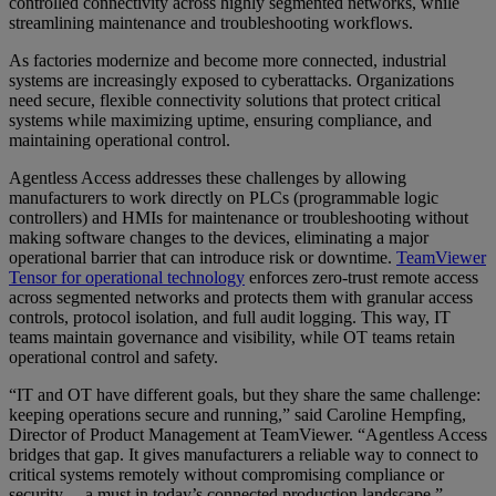
controlled connectivity across highly segmented networks, while
streamlining maintenance and troubleshooting workflows.
As factories modernize and become more connected, industrial
systems are increasingly exposed to cyberattacks. Organizations
need secure, flexible connectivity solutions that protect critical
systems while maximizing uptime, ensuring compliance, and
maintaining operational control.
Agentless Access addresses these challenges by allowing
manufacturers to work directly on PLCs (programmable logic
controllers) and HMIs for maintenance or troubleshooting without
making software changes to the devices, eliminating a major
operational barrier that can introduce risk or downtime.
TeamViewer
Tensor for operational technology
enforces zero-trust remote access
across segmented networks and protects them with granular access
controls, protocol isolation, and full audit logging. This way, IT
teams maintain governance and visibility, while OT teams retain
operational control and safety.
“IT and OT have different goals, but they share the same challenge:
keeping operations secure and running,” said Caroline Hempfing,
Director of Product Management at TeamViewer. “Agentless Access
bridges that gap. It gives manufacturers a reliable way to connect to
critical systems remotely without compromising compliance or
security— a must in today’s connected production landscape.”