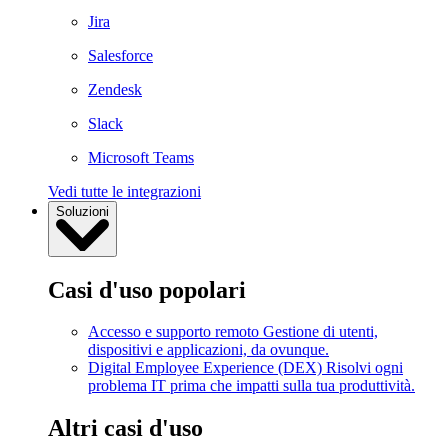
Jira
Salesforce
Zendesk
Slack
Microsoft Teams
Vedi tutte le integrazioni
Soluzioni
Casi d'uso popolari
Accesso e supporto remoto
Gestione di utenti,
dispositivi e applicazioni, da ovunque.
Digital Employee Experience (DEX)
Risolvi ogni
problema IT prima che impatti sulla tua produttività.
Altri casi d'uso