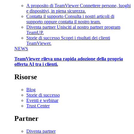
A proposito di TeamViewer
Connettere persone, luoghi
e dispositivi, in piena sicurezza.
Contatta il supporto
Consulta i nostri articoli di
supporto oppure contatta il nostro team.
Diventa partner
Unisciti al nostro partner program
TeamUP.
Storie di successo
Scopri i risultati dei clienti
TeamViewer.
NEWS
TeamViewer rileva una rapida adozione della propria
offerta AI tra i clienti.
Risorse
Blog
Storie di successo
Eventi e webinar
Trust Center
Partner
Diventa partner