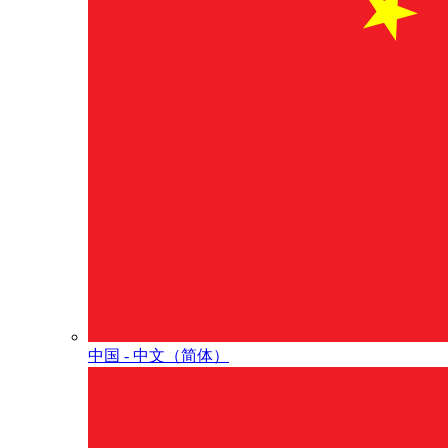
中国 - 中⽂（简体）