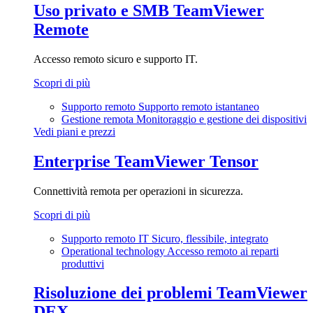
Uso privato e SMB
TeamViewer
Remote
Accesso remoto sicuro e supporto IT.
Scopri di più
Supporto remoto
Supporto remoto istantaneo
Gestione remota
Monitoraggio e gestione dei dispositivi
Vedi piani e prezzi
Enterprise
TeamViewer Tensor
Connettività remota per operazioni in sicurezza.
Scopri di più
Supporto remoto IT
Sicuro, flessibile, integrato
Operational technology
Accesso remoto ai reparti
produttivi
Risoluzione dei problemi
TeamViewer
DEX