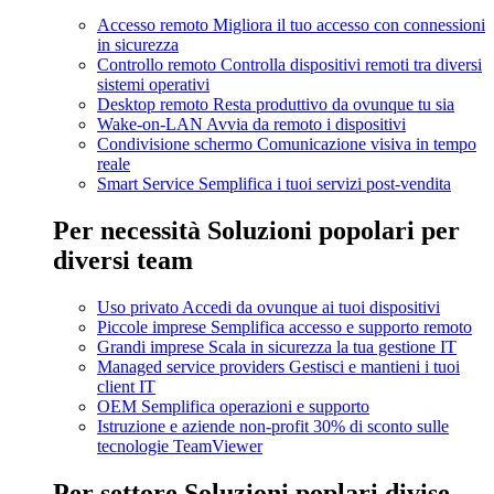
Accesso remoto
Migliora il tuo accesso con connessioni
in sicurezza
Controllo remoto
Controlla dispositivi remoti tra diversi
sistemi operativi
Desktop remoto
Resta produttivo da ovunque tu sia
Wake-on-LAN
Avvia da remoto i dispositivi
Condivisione schermo
Comunicazione visiva in tempo
reale
Smart Service
Semplifica i tuoi servizi post-vendita
Per necessità
Soluzioni popolari per
diversi team
Uso privato
Accedi da ovunque ai tuoi dispositivi
Piccole imprese
Semplifica accesso e supporto remoto
Grandi imprese
Scala in sicurezza la tua gestione IT
Managed service providers
Gestisci e mantieni i tuoi
client IT
OEM
Semplifica operazioni e supporto
Istruzione e aziende non-profit
30% di sconto sulle
tecnologie TeamViewer
Per settore
Soluzioni poplari divise