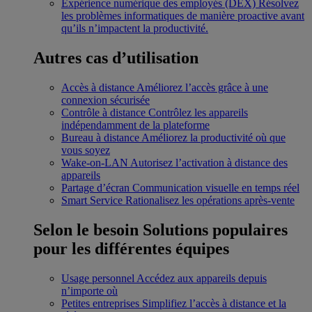
Expérience numérique des employés (DEX)
Résolvez
les problèmes informatiques de manière proactive avant
qu’ils n’impactent la productivité.
Autres cas d’utilisation
Accès à distance
Améliorez l’accès grâce à une
connexion sécurisée
Contrôle à distance
Contrôlez les appareils
indépendamment de la plateforme
Bureau à distance
Améliorez la productivité où que
vous soyez
Wake-on-LAN
Autorisez l’activation à distance des
appareils
Partage d’écran
Communication visuelle en temps réel
Smart Service
Rationalisez les opérations après-vente
Selon le besoin
Solutions populaires
pour les différentes équipes
Usage personnel
Accédez aux appareils depuis
n’importe où
Petites entreprises
Simplifiez l’accès à distance et la