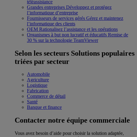
téléassistance
Grandes entreprises
Développez et protégez
l’informatique d’entreprise
Fournisseurs de services gérés
Gérez et maintenez
l’informatique des clients
OEM
Rationalisez l’assistance et les opérations
Organismes à but non lucratif et éducatifs
Remise de
30 % sur la technologie TeamViewer
Selon les secteurs
Solutions populaires
triées par secteur
Automobile
Agriculture
Logistique
Fabrication
Commerce de détail
Santé
Banque et finance
Contacter notre équipe commerciale
Vous avez besoin d’aide pour choisir la solution adaptée,