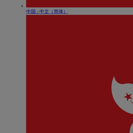
中国 - 中⽂（简体）