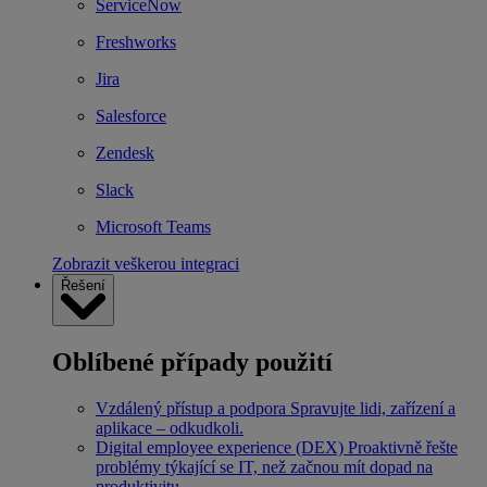
ServiceNow
Freshworks
Jira
Salesforce
Zendesk
Slack
Microsoft Teams
Zobrazit veškerou integraci
Řešení
Oblíbené případy použití
Vzdálený přístup a podpora
Spravujte lidi, zařízení a
aplikace – odkudkoli.
Digital employee experience (DEX)
Proaktivně řešte
problémy týkající se IT, než začnou mít dopad na
produktivitu.