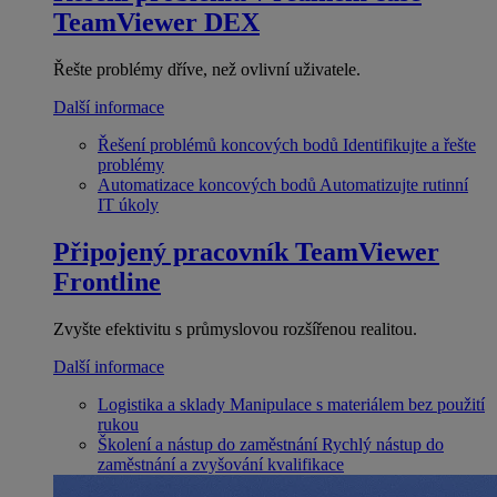
TeamViewer DEX
Řešte problémy dříve, než ovlivní uživatele.
Další informace
Řešení problémů koncových bodů
Identifikujte a řešte
problémy
Automatizace koncových bodů
Automatizujte rutinní
IT úkoly
Připojený pracovník
TeamViewer
Frontline
Zvyšte efektivitu s průmyslovou rozšířenou realitou.
Další informace
Logistika a sklady
Manipulace s materiálem bez použití
rukou
Školení a nástup do zaměstnání
Rychlý nástup do
zaměstnání a zvyšování kvalifikace