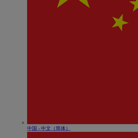
中国 - 中⽂（简体）