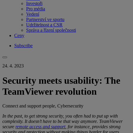
Investoři
Pro média
Vedení
Partnerství ve sportu
Udržitelnost a CSR
Správa a řízení společnosti
Ceny
Subscribe
24. 4. 2023
Security meets usability: The
TeamViewer revolution
Connect and support people, Cybersecurity
In the past, to get
strong security
, you
often had to put up with
complexity
.
It doesn’t have to be that way anymore.
TeamViewer
secure
remote access and support
, for instance, provides
strong
security
and protection
without making things harder for users.