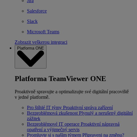
Jira
Salesforce
Slack
Microsoft Teams
Zobrazit veškerou integraci
Platforma ONE
Platforma TeamViewer ONE
Proaktivně spravujte a optimalizujte své digitální pracoviště
v jedné platformě.
Pro štíhlé IT týmy
Proaktivní správa zařízení
Bezproblémová zkušenost
Plynulý a nerušený digitální
zážitek
Bezproblémové IT operace
Proaktivní nápravná
opatření a výjimečný servis
Promluvte si s naším týmem
Připraveni na změnu?