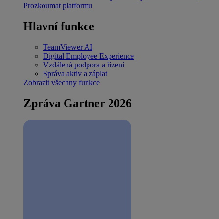
Prozkoumat platformu
Hlavní funkce
TeamViewer AI
Digital Employee Experience
Vzdálená podpora a řízení
Správa aktiv a záplat
Zobrazit všechny funkce
Zpráva Gartner 2026