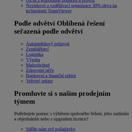
OEM
Zjednodušte podporu a provoz
Neziskové a vzdělávací organizace
30% sleva na
technologii TeamViewer
Podle odvětví
Oblíbená řešení
seřazená podle odvětví
Automobilový průmysl
Zemědělství
Logistika
Výroba
Maloobchod
Zdravotní péče
Bankovní a finanční sektor
Veřejný sektor
Promluvte si s naším prodejním
týmem
Potřebujete pomoc s výběrem správného řešení, jeho zadáním
a objednáním nebo s upgradem licence?
Sdělte nám své požadavky