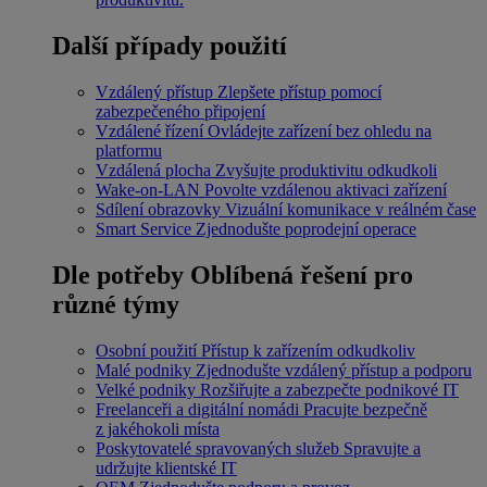
Další případy použití
Vzdálený přístup
Zlepšete přístup pomocí
zabezpečeného připojení
Vzdálené řízení
Ovládejte zařízení bez ohledu na
platformu
Vzdálená plocha
Zvyšujte produktivitu odkudkoli
Wake-on-LAN
Povolte vzdálenou aktivaci zařízení
Sdílení obrazovky
Vizuální komunikace v reálném čase
Smart Service
Zjednodušte poprodejní operace
Dle potřeby
Oblíbená řešení pro
různé týmy
Osobní použití
Přístup k zařízením odkudkoliv
Malé podniky
Zjednodušte vzdálený přístup a podporu
Velké podniky
Rozšiřujte a zabezpečte podnikové IT
Freelanceři a digitální nomádi
Pracujte bezpečně
z jakéhokoli místa
Poskytovatelé spravovaných služeb
Spravujte a
udržujte klientské IT