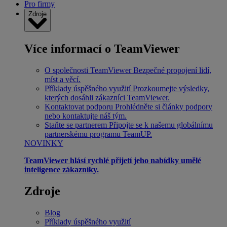
Pro firmy
Zdroje
Více informací o TeamViewer
O společnosti TeamViewer
Bezpečné propojení lidí,
míst a věcí.
Příklady úspěšného využití
Prozkoumejte výsledky,
kterých dosáhli zákazníci TeamViewer.
Kontaktovat podporu
Prohlédněte si články podpory
nebo kontaktujte náš tým.
Staňte se partnerem
Připojte se k našemu globálnímu
partnerskému programu TeamUP.
NOVINKY
TeamViewer hlásí rychlé přijetí jeho nabídky umělé
inteligence zákazníky.
Zdroje
Blog
Příklady úspěšného využití