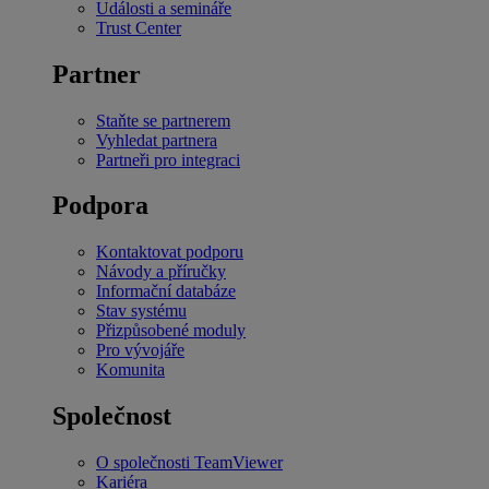
Události a semináře
Trust Center
Partner
Staňte se partnerem
Vyhledat partnera
Partneři pro integraci
Podpora
Kontaktovat podporu
Návody a příručky
Informační databáze
Stav systému
Přizpůsobené moduly
Pro vývojáře
Komunita
Společnost
O společnosti TeamViewer
Kariéra