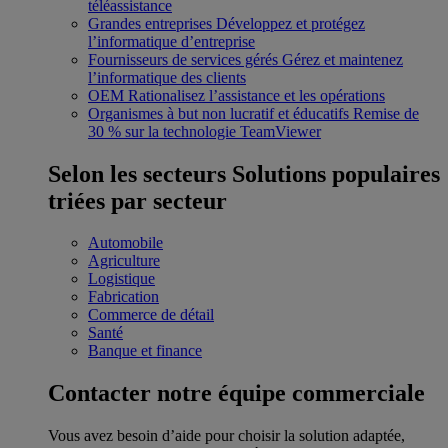
téléassistance
Grandes entreprises
Développez et protégez
l’informatique d’entreprise
Fournisseurs de services gérés
Gérez et maintenez
l’informatique des clients
OEM
Rationalisez l’assistance et les opérations
Organismes à but non lucratif et éducatifs
Remise de
30 % sur la technologie TeamViewer
Selon les secteurs
Solutions populaires
triées par secteur
Automobile
Agriculture
Logistique
Fabrication
Commerce de détail
Santé
Banque et finance
Contacter notre équipe commerciale
Vous avez besoin d’aide pour choisir la solution adaptée,