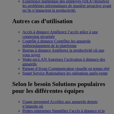
Expérience numérique des employés (DEX)
Résolvez
les problèmes informatiques de manière proactive avant
qu’ils n’impactent la productivité.
Autres cas d’utilisation
Accès à distance
Améliorez l’accès grâce à une
connexion sécurisée
Contrôle à distance
Contrôlez les appareils
indépendamment de la plateforme
Bureau à distance
Améliorez la productivité où que
vous soyez
Wake-on-LAN
Autorisez l’activation à distance des
appareils
Partage d’écran
Communication visuelle en temps réel
Smart Service
Rationalisez les opérations après-vente
Selon le besoin
Solutions populaires
pour les différentes équipes
Usage personnel
Accédez aux appareils depuis
n’importe où
Petites entreprises
Simplifiez l’accès à distance et la