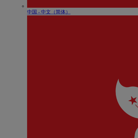
中国 - 中⽂（简体）