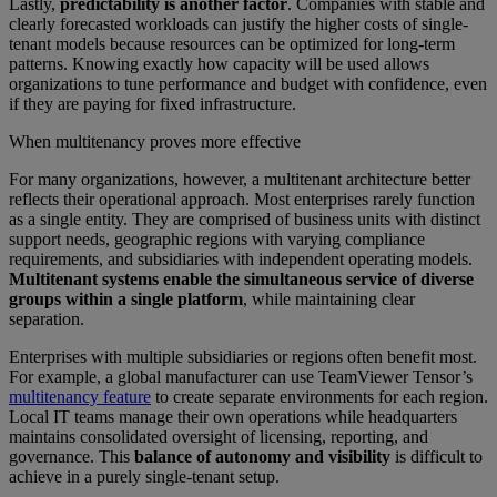
Lastly,
predictability is another factor
. Companies with stable and
clearly forecasted workloads can justify the higher costs of single-
tenant models because resources can be optimized for long-term
patterns. Knowing exactly how capacity will be used allows
organizations to tune performance and budget with confidence, even
if they are paying for fixed infrastructure.
When multitenancy proves more effective
For many organizations, however, a multitenant architecture better
reflects their operational approach. Most enterprises rarely function
as a single entity. They are comprised of business units with distinct
support needs, geographic regions with varying compliance
requirements, and subsidiaries with independent operating models.
Multitenant systems enable the simultaneous service of diverse
groups within a single platform
, while maintaining clear
separation.
Enterprises with multiple subsidiaries or regions often benefit most.
For example, a global manufacturer can use TeamViewer Tensor’s
multitenancy feature
to create separate environments for each region.
Local IT teams manage their own operations while headquarters
maintains consolidated oversight of licensing, reporting, and
governance. This
balance of autonomy and visibility
is difficult to
achieve in a purely single-tenant setup.