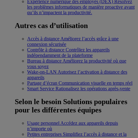
Expérience numérique des employés (DEX)
Résolvez
les problèmes informatiques de manière proactive avant
qu’ils n’impactent la productivité.
Autres cas d’utilisation
Accès à distance
Améliorez l’accès grâce à une
connexion sécurisée
Contrôle à distance
Contrôlez les appareils
indépendamment de la plateforme
Bureau à distance
Améliorez la productivité où que
vous soyez
Wake-on-LAN
Autorisez l’activation à distance des
appareils
Partage d’écran
Communication visuelle en temps réel
Smart Service
Rationalisez les opérations après-vente
Selon le besoin
Solutions populaires
pour les différentes équipes
Usage personnel
Accédez aux appareils depuis
n’importe où
Petites entreprises
Simplifiez l’accès à distance et la