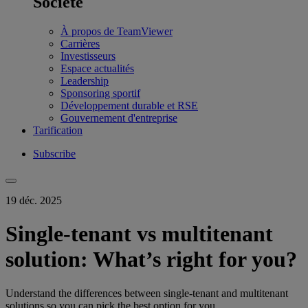
Société
À propos de TeamViewer
Carrières
Investisseurs
Espace actualités
Leadership
Sponsoring sportif
Développement durable et RSE
Gouvernement d'entreprise
Tarification
Subscribe
19 déc. 2025
Single-tenant vs multitenant
solution: What’s right for you?
Understand the differences between single-tenant and multitenant
solutions so you can pick the best option for you.