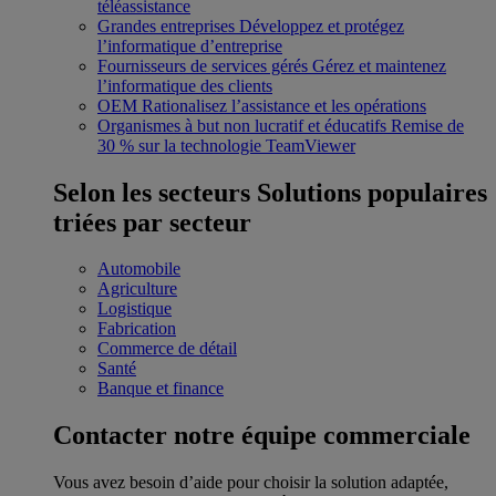
téléassistance
Grandes entreprises
Développez et protégez
l’informatique d’entreprise
Fournisseurs de services gérés
Gérez et maintenez
l’informatique des clients
OEM
Rationalisez l’assistance et les opérations
Organismes à but non lucratif et éducatifs
Remise de
30 % sur la technologie TeamViewer
Selon les secteurs
Solutions populaires
triées par secteur
Automobile
Agriculture
Logistique
Fabrication
Commerce de détail
Santé
Banque et finance
Contacter notre équipe commerciale
Vous avez besoin d’aide pour choisir la solution adaptée,