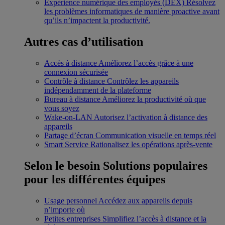
Expérience numérique des employés (DEX)
Résolvez
les problèmes informatiques de manière proactive avant
qu’ils n’impactent la productivité.
Autres cas d’utilisation
Accès à distance
Améliorez l’accès grâce à une
connexion sécurisée
Contrôle à distance
Contrôlez les appareils
indépendamment de la plateforme
Bureau à distance
Améliorez la productivité où que
vous soyez
Wake-on-LAN
Autorisez l’activation à distance des
appareils
Partage d’écran
Communication visuelle en temps réel
Smart Service
Rationalisez les opérations après-vente
Selon le besoin
Solutions populaires
pour les différentes équipes
Usage personnel
Accédez aux appareils depuis
n’importe où
Petites entreprises
Simplifiez l’accès à distance et la