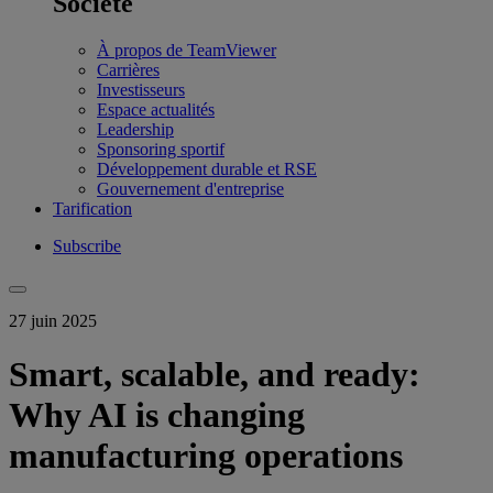
Société
À propos de TeamViewer
Carrières
Investisseurs
Espace actualités
Leadership
Sponsoring sportif
Développement durable et RSE
Gouvernement d'entreprise
Tarification
Subscribe
27 juin 2025
Smart, scalable, and ready:
Why AI is changing
manufacturing operations