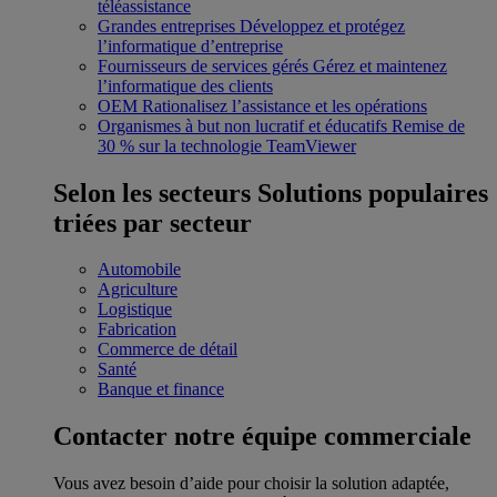
téléassistance
Grandes entreprises
Développez et protégez
l’informatique d’entreprise
Fournisseurs de services gérés
Gérez et maintenez
l’informatique des clients
OEM
Rationalisez l’assistance et les opérations
Organismes à but non lucratif et éducatifs
Remise de
30 % sur la technologie TeamViewer
Selon les secteurs
Solutions populaires
triées par secteur
Automobile
Agriculture
Logistique
Fabrication
Commerce de détail
Santé
Banque et finance
Contacter notre équipe commerciale
Vous avez besoin d’aide pour choisir la solution adaptée,