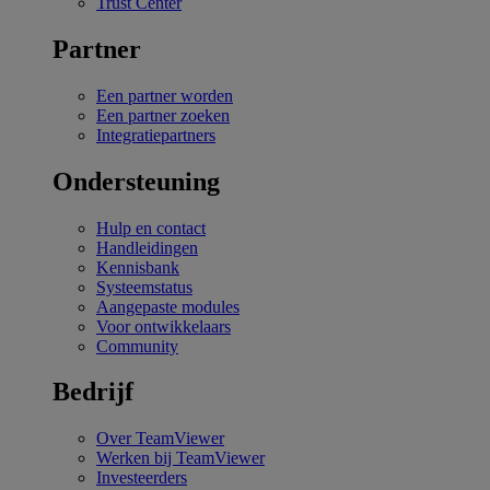
Trust Center
Partner
Een partner worden
Een partner zoeken
Integratiepartners
Ondersteuning
Hulp en contact
Handleidingen
Kennisbank
Systeemstatus
Aangepaste modules
Voor ontwikkelaars
Community
Bedrijf
Over TeamViewer
Werken bij TeamViewer
Investeerders