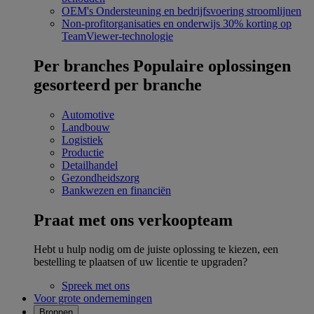
OEM's
Ondersteuning en bedrijfsvoering stroomlijnen
Non-profitorganisaties en onderwijs
30% korting op
TeamViewer-technologie
Per branches
Populaire oplossingen
gesorteerd per branche
Automotive
Landbouw
Logistiek
Productie
Detailhandel
Gezondheidszorg
Bankwezen en financiën
Praat met ons verkoopteam
Hebt u hulp nodig om de juiste oplossing te kiezen, een
bestelling te plaatsen of uw licentie te upgraden?
Spreek met ons
Voor grote ondernemingen
Bronnen