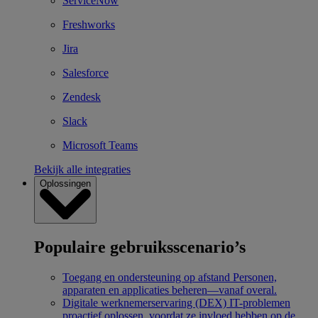
ServiceNow
Freshworks
Jira
Salesforce
Zendesk
Slack
Microsoft Teams
Bekijk alle integraties
Oplossingen
Populaire gebruiksscenario’s
Toegang en ondersteuning op afstand
Personen,
apparaten en applicaties beheren—vanaf overal.
Digitale werknemerservaring (DEX)
IT-problemen
proactief oplossen, voordat ze invloed hebben op de