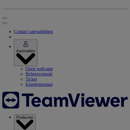
Contact salesafdeling
Aanmelden
Open web-app
Beheerconsole
Ticket
Klantenportaal
Producten