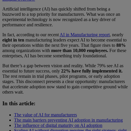
Artificial intelligence (AI) has quickly shifted from being a
buzzword to a top priority for manufacturers. What was once an
experimental technology is now recognized as a key driver of
performance and resilience.
In fact, according to our recent
AI in Manufacturing report
, nearly
eight in ten
manufacturing leaders expect AI to become essential to
their operations within the next five years. That figure rises to
88%
among organizations with
more than 10,000 employees.
For these
enterprises, AI has become something truly foundational.
But there’s a gap between vision and reality. While 79% see AI as
essential to future success, only
22% have fully implemented it.
The rest remain in trial phases, pilot programs, or early adoption
stages. This disconnect presents a clear opportunity: manufacturers
that accelerate adoption now stand to gain competitive ground while
others wait.
In this article:
The value of AI for manufacturers
The main barriers preventing AI adoption in manufacturing
The influence of digital maturity on AI adoption
Scaling AI without disruption requires the right strategy, right