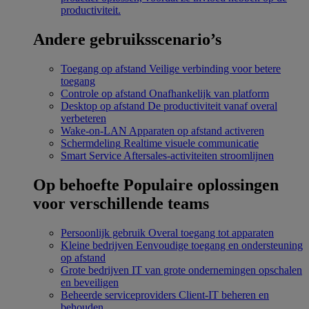
productiviteit.
Andere gebruiksscenario’s
Toegang op afstand
Veilige verbinding voor betere
toegang
Controle op afstand
Onafhankelijk van platform
Desktop op afstand
De productiviteit vanaf overal
verbeteren
Wake-on-LAN
Apparaten op afstand activeren
Schermdeling
Realtime visuele communicatie
Smart Service
Aftersales-activiteiten stroomlijnen
Op behoefte
Populaire oplossingen
voor verschillende teams
Persoonlijk gebruik
Overal toegang tot apparaten
Kleine bedrijven
Eenvoudige toegang en ondersteuning
op afstand
Grote bedrijven
IT van grote ondernemingen opschalen
en beveiligen
Beheerde serviceproviders
Client-IT beheren en
behouden