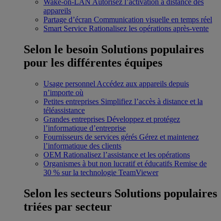
Wake-on-LAN
Autorisez l’activation à distance des
appareils
Partage d’écran
Communication visuelle en temps réel
Smart Service
Rationalisez les opérations après-vente
Selon le besoin
Solutions populaires
pour les différentes équipes
Usage personnel
Accédez aux appareils depuis
n’importe où
Petites entreprises
Simplifiez l’accès à distance et la
téléassistance
Grandes entreprises
Développez et protégez
l’informatique d’entreprise
Fournisseurs de services gérés
Gérez et maintenez
l’informatique des clients
OEM
Rationalisez l’assistance et les opérations
Organismes à but non lucratif et éducatifs
Remise de
30 % sur la technologie TeamViewer
Selon les secteurs
Solutions populaires
triées par secteur