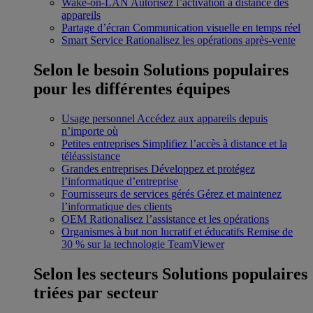
Wake-on-LAN
Autorisez l’activation à distance des
appareils
Partage d’écran
Communication visuelle en temps réel
Smart Service
Rationalisez les opérations après-vente
Selon le besoin
Solutions populaires
pour les différentes équipes
Usage personnel
Accédez aux appareils depuis
n’importe où
Petites entreprises
Simplifiez l’accès à distance et la
téléassistance
Grandes entreprises
Développez et protégez
l’informatique d’entreprise
Fournisseurs de services gérés
Gérez et maintenez
l’informatique des clients
OEM
Rationalisez l’assistance et les opérations
Organismes à but non lucratif et éducatifs
Remise de
30 % sur la technologie TeamViewer
Selon les secteurs
Solutions populaires
triées par secteur