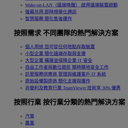
Wake-on-LAN（遠端喚醒）
啟用遠端裝置啟動
螢幕共用
即時視覺化通訊
智慧服務
簡化售後運作
按照需求
不同團隊的熱門解決方案
個人用途
您可從任何地點存取裝置
小型企業
簡化遠端存取與支援
大型企業
擴展並保障企業 IT 安全
自由工作者與數位遊民
隨時隨地安全工作
託管服務供應商
管理與維護客戶 IT 系統
原始設備製造商
簡化支援與運作
非營利及教育行業
TeamViewer 技術享 30% 優惠
按照行業
按行業分類的熱門解決方案
汽車
農業