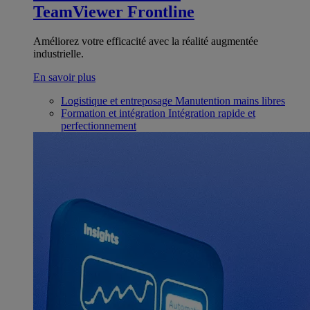
TeamViewer Frontline
Améliorez votre efficacité avec la réalité augmentée
industrielle.
En savoir plus
Logistique et entreposage
Manutention mains libres
Formation et intégration
Intégration rapide et
perfectionnement