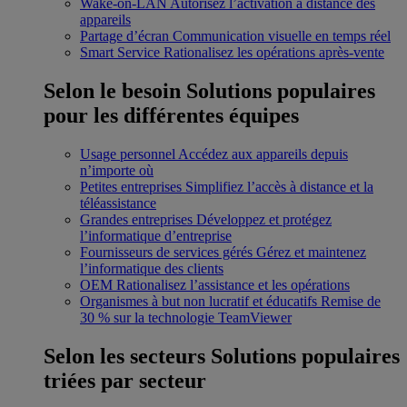
Wake-on-LAN
Autorisez l’activation à distance des
appareils
Partage d’écran
Communication visuelle en temps réel
Smart Service
Rationalisez les opérations après-vente
Selon le besoin
Solutions populaires
pour les différentes équipes
Usage personnel
Accédez aux appareils depuis
n’importe où
Petites entreprises
Simplifiez l’accès à distance et la
téléassistance
Grandes entreprises
Développez et protégez
l’informatique d’entreprise
Fournisseurs de services gérés
Gérez et maintenez
l’informatique des clients
OEM
Rationalisez l’assistance et les opérations
Organismes à but non lucratif et éducatifs
Remise de
30 % sur la technologie TeamViewer
Selon les secteurs
Solutions populaires
triées par secteur