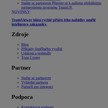
Staňte se partnerem
Připojte se k našemu globálnímu
partnerskému programu TeamUP.
NOVINKY
TeamViewer hlásí rychlé přijetí jeho nabídky umělé
inteligence zákazníky.
Zdroje
Blog
Příklady úspěšného využití
Události a semináře
Trust Center
Partner
Staňte se partnerem
Vyhledat partnera
Partneři pro integraci
Podpora
Kontaktovat podporu