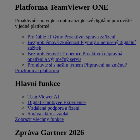
Platforma TeamViewer ONE
Proaktivně spravujte a optimalizujte své digitální pracoviště
v jedné platformě.
Pro štíhlé IT týmy
Proaktivní správa zařízení
Bezproblémová zkušenost
Plynulý a nerušený digitální
zážitek
Bezproblémové IT operace
Proaktivní nápravná
opatření a výjimečný servis
Promluvte si s naším týmem
Připraveni na změnu?
Prozkoumat platformu
Hlavní funkce
TeamViewer AI
Digital Employee Experience
Vzdálená podpora a řízení
Správa aktiv a záplat
Zobrazit všechny funkce
Zpráva Gartner 2026