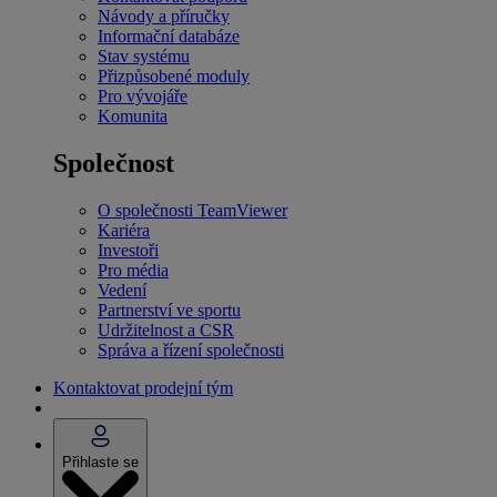
Návody a příručky
Informační databáze
Stav systému
Přizpůsobené moduly
Pro vývojáře
Komunita
Společnost
O společnosti TeamViewer
Kariéra
Investoři
Pro média
Vedení
Partnerství ve sportu
Udržitelnost a CSR
Správa a řízení společnosti
Kontaktovat prodejní tým
Přihlaste se