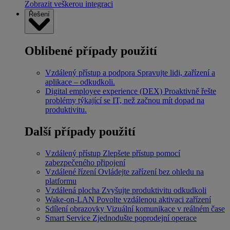
Zobrazit veškerou integraci
Řešení
Oblíbené případy použití
Vzdálený přístup a podpora
Spravujte lidi, zařízení a
aplikace – odkudkoli.
Digital employee experience (DEX)
Proaktivně řešte
problémy týkající se IT, než začnou mít dopad na
produktivitu.
Další případy použití
Vzdálený přístup
Zlepšete přístup pomocí
zabezpečeného připojení
Vzdálené řízení
Ovládejte zařízení bez ohledu na
platformu
Vzdálená plocha
Zvyšujte produktivitu odkudkoli
Wake-on-LAN
Povolte vzdálenou aktivaci zařízení
Sdílení obrazovky
Vizuální komunikace v reálném čase
Smart Service
Zjednodušte poprodejní operace