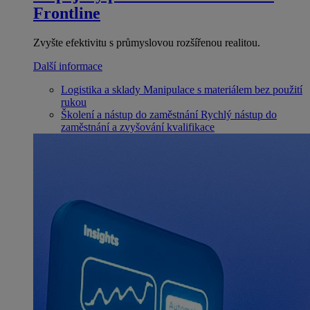
Frontline
Zvyšte efektivitu s průmyslovou rozšířenou realitou.
Další informace
Logistika a sklady
Manipulace s materiálem bez použití
rukou
Školení a nástup do zaměstnání
Rychlý nástup do
zaměstnání a zvyšování kvalifikace