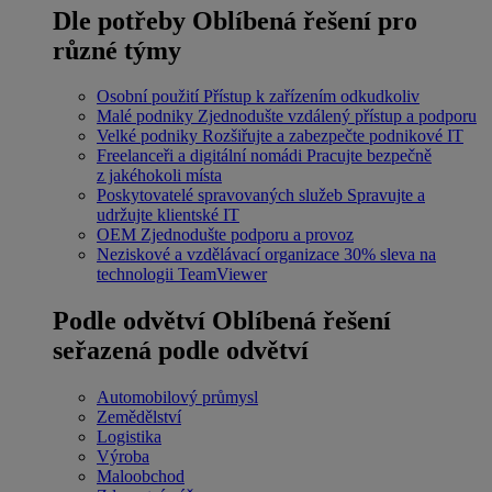
Dle potřeby
Oblíbená řešení pro
různé týmy
Osobní použití
Přístup k zařízením odkudkoliv
Malé podniky
Zjednodušte vzdálený přístup a podporu
Velké podniky
Rozšiřujte a zabezpečte podnikové IT
Freelanceři a digitální nomádi
Pracujte bezpečně
z jakéhokoli místa
Poskytovatelé spravovaných služeb
Spravujte a
udržujte klientské IT
OEM
Zjednodušte podporu a provoz
Neziskové a vzdělávací organizace
30% sleva na
technologii TeamViewer
Podle odvětví
Oblíbená řešení
seřazená podle odvětví
Automobilový průmysl
Zemědělství
Logistika
Výroba
Maloobchod