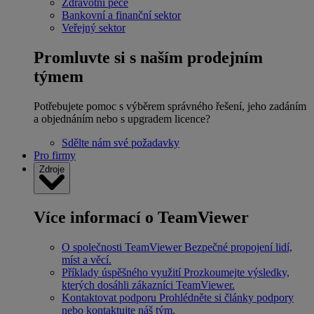
Zdravotní péče
Bankovní a finanční sektor
Veřejný sektor
Promluvte si s naším prodejním
týmem
Potřebujete pomoc s výběrem správného řešení, jeho zadáním
a objednáním nebo s upgradem licence?
Sdělte nám své požadavky
Pro firmy
Zdroje
Více informací o TeamViewer
O společnosti TeamViewer
Bezpečné propojení lidí,
míst a věcí.
Příklady úspěšného využití
Prozkoumejte výsledky,
kterých dosáhli zákazníci TeamViewer.
Kontaktovat podporu
Prohlédněte si články podpory
nebo kontaktujte náš tým.