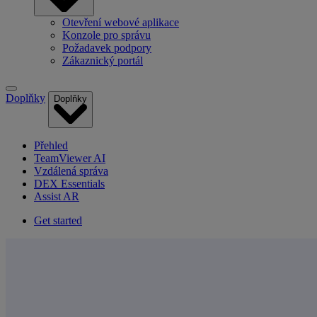
Otevření webové aplikace
Konzole pro správu
Požadavek podpory
Zákaznický portál
Doplňky
Doplňky
Přehled
TeamViewer AI
Vzdálená správa
DEX Essentials
Assist AR
Get started