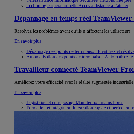
Téléassistance informatique
Sécurisée, flexible, intégrée
Technologie opérationnelle
Accès à distance à l’atelier
Dépannage en temps réel
TeamViewer
Résolvez les problèmes avant qu’ils n’affectent les utilisateurs.
En savoir plus
Dépannage des points de terminaison
Identifiez et résol
Automatisation des points de terminaison
Automatisez les
Travailleur connecté
TeamViewer Fron
Améliorez votre efficacité avec la réalité augmentée industrielle
En savoir plus
Logistique et entreposage
Manutention mains libres
Formation et intégration
Intégration rapide et perfection