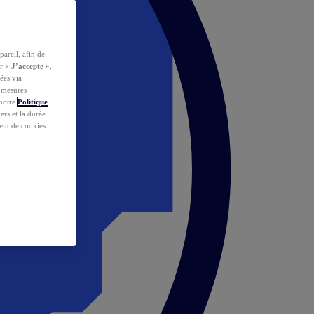
pareil, afin de
ur
« J’accepte »
,
ées via
s mesures
 notre
Politique
iers et la durée
ent de cookies