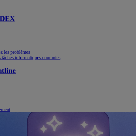
 DEX
vez les problèmes
 tâches informatiques courantes
tline
.
nement