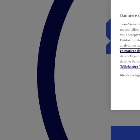
Bannière 
TeamViewer et 
personnaliser 
vous acceptez 
l’utilisation 
analytiques as
en matière de
de stockage d
dans les Para
Téléchargez
Mentions lég