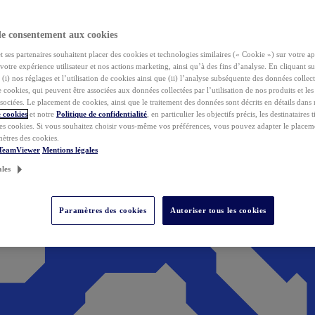
de consentement aux cookies
ses partenaires souhaitent placer des cookies et technologies similaires (« Cookie ») sur votre ap
votre expérience utilisateur et nos actions marketing, ainsi qu’à des fins d’analyse. En cliquant s
(i) nos réglages et l’utilisation de cookies ainsi que (ii) l’analyse subséquente des données collect
de cookies, qui peuvent être associées aux données collectées par l’utilisation de nos produits et le
sociées. Le placement de cookies, ainsi que le traitement des données sont décrits en détails dans
 cookies
et notre
Politique de confidentialité
, en particulier les objectifs précis, les destinataires t
es cookies. Si vous souhaitez choisir vous-même vos préférences, vous pouvez adapter le placem
mètres des cookies.
 TeamViewer
Mentions légales
ales
Paramètres des cookies
Autoriser tous les cookies