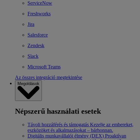
ServiceNow
Freshworks
Jira
Salesforce
Zendesk
Slack
Microsoft Teams
Az összes integráció megtekintése
Megoldások
Népszerű használati esetek
Távoli hozzáférés és támogatás
Kezelje az embereket,
eszközöket és alkalmazásokat – bárhonnan.
Digitális munkavállalói élmény (DEX)
Proaktívan