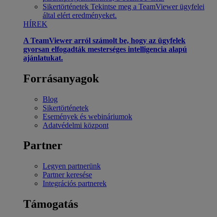
Sikertörténetek
Tekintse meg a TeamViewer ügyfelei
által elért eredményeket.
HÍREK
A TeamViewer arról számolt be, hogy az ügyfelek
gyorsan elfogadták mesterséges intelligencia alapú
ajánlatukat.
Forrásanyagok
Blog
Sikertörténetek
Események és webináriumok
Adatvédelmi központ
Partner
Legyen partnerünk
Partner keresése
Integrációs partnerek
Támogatás