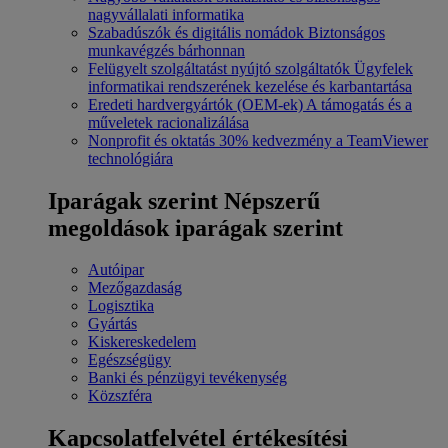
nagyvállalati informatika
Szabadúszók és digitális nomádok
Biztonságos
munkavégzés bárhonnan
Felügyelt szolgáltatást nyújtó szolgáltatók
Ügyfelek
informatikai rendszerének kezelése és karbantartása
Eredeti hardvergyártók (OEM-ek)
A támogatás és a
műveletek racionalizálása
Nonprofit és oktatás
30% kedvezmény a TeamViewer
technológiára
Iparágak szerint
Népszerű
megoldások iparágak szerint
Autóipar
Mezőgazdaság
Logisztika
Gyártás
Kiskereskedelem
Egészségügy
Banki és pénzügyi tevékenység
Közszféra
Kapcsolatfelvétel értékesítési