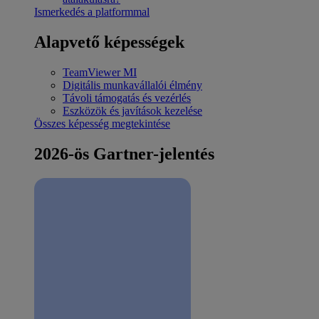
Ismerkedés a platformmal
Alapvető képességek
TeamViewer MI
Digitális munkavállalói élmény
Távoli támogatás és vezérlés
Eszközök és javítások kezelése
Összes képesség megtekintése
2026-ös Gartner-jelentés