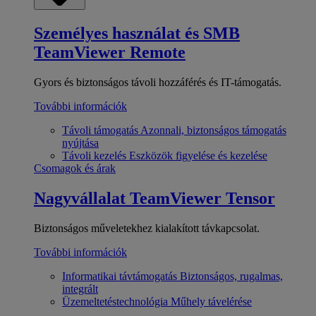
Személyes használat és SMB
TeamViewer Remote
Gyors és biztonságos távoli hozzáférés és IT-támogatás.
További információk
Távoli támogatás
Azonnali, biztonságos támogatás
nyújtása
Távoli kezelés
Eszközök figyelése és kezelése
Csomagok és árak
Nagyvállalat
TeamViewer Tensor
Biztonságos műveletekhez kialakított távkapcsolat.
További információk
Informatikai távtámogatás
Biztonságos, rugalmas,
integrált
Üzemeltetéstechnológia
Műhely távelérése