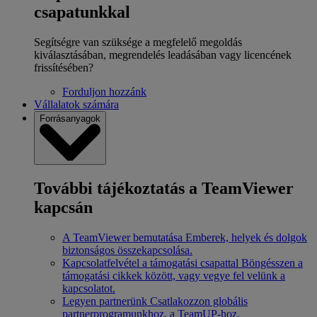
csapatunkkal
Segítségre van szüksége a megfelelő megoldás
kiválasztásában, megrendelés leadásában vagy licencének
frissítésében?
Forduljon hozzánk
Vállalatok számára
Forrásanyagok
További tájékoztatás a TeamViewer
kapcsán
A TeamViewer bemutatása
Emberek, helyek és dolgok
biztonságos összekapcsolása.
Kapcsolatfelvétel a támogatási csapattal
Böngésszen a
támogatási cikkek között, vagy vegye fel velünk a
kapcsolatot.
Legyen partnerünk
Csatlakozzon globális
partnerprogramunkhoz, a TeamUP-hoz.