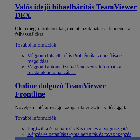
Valós idejű hibaelhárítás
TeamViewer
DEX
Oldja meg a problémákat, mielőtt azok hatással lennének a
felhasználókra.
További információk
Végponti hibaelhárítás
Problémák azonosítása és
megoldása
Végponti automatizálás
Rendszeres informatikai
feladatok automatizálása
Online dolgozó
TeamViewer
Frontline
Növelje a hatékonyságot az ipari kiterjesztett valósággal.
További információk
Logisztika és raktározás
Kézmentes anyagmozgatás
Képzés és betanítás
Gyors betanítás és továbbképzés