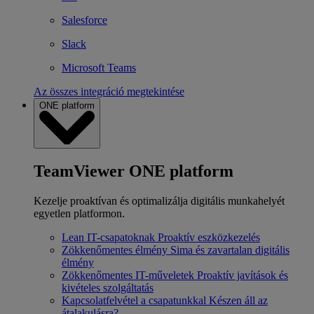
Salesforce
Slack
Microsoft Teams
Az összes integráció megtekintése
ONE platform
TeamViewer ONE platform
Kezelje proaktívan és optimalizálja digitális munkahelyét
egyetlen platformon.
Lean IT-csapatoknak
Proaktív eszközkezelés
Zökkenőmentes élmény
Sima és zavartalan digitális
élmény
Zökkenőmentes IT-műveletek
Proaktív javítások és
kivételes szolgáltatás
Kapcsolatfelvétel a csapatunkkal
Készen áll az
átalakulásra?