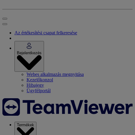
Az értékesítési csapat felkeresése
Bejelentkezés
Webes alkalmazás megnyitása
Kezelőkonzol
Hibajegy
Ügyfélportál
Termékek