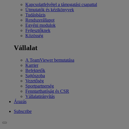
Kapcsolatfelvétel a támogatási csapattal
Útmutatók és kézikönyvek
Tudásbázis
Rendszerállapot
Egyéni modulok
Fejlesztőknek
Közösség
Vállalat
A TeamViewer bemutatása
Karrier
Befektetők
Sajtószoba
Vezetőség
Sportpartnerség
Fenntarthatóság és CSR
Vállalatirányítás
Árazás
Subscribe