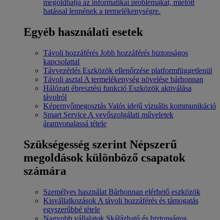
megoldhatja az informatikai problémákat, mielőtt
hatással lennének a termelékenységre.
Egyéb használati esetek
Távoli hozzáférés
Jobb hozzáférés biztonságos
kapcsolattal
Távvezérlés
Eszközök ellenőrzése platformfüggetlenül
Távoli asztal
A termelékenység növelése bárhonnan
Hálózati ébresztési funkció
Eszközök aktiválása
távolról
Képernyőmegosztás
Valós idejű vizuális kommunikáció
Smart Service
A vevőszolgálati műveletek
áramvonalassá tétele
Szükségesség szerint
Népszerű
megoldások különböző csapatok
számára
Személyes használat
Bárhonnan elérhető eszközök
Kisvállalkozások
A távoli hozzáférés és támogatás
egyszerűbbé tétele
Nagyobb vállalatok
Skálázható és biztonságos