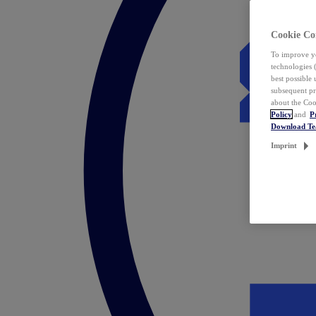
Cookie Co
To improve yo
technologies 
best possible
subsequent pr
about the Coo
Policy
and
P
Download T
Imprint