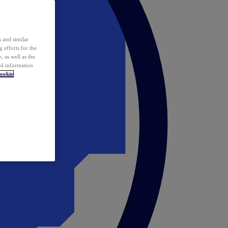
 and similar
 efforts for the
 as well as the
ed information
ookie