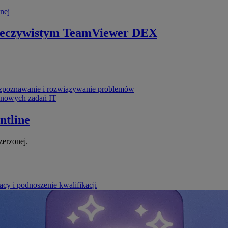
nej
zeczywistym
TeamViewer DEX
poznawanie i rozwiązywanie problemów
ynowych zadań IT
ntline
zerzonej.
cy i podnoszenie kwalifikacji