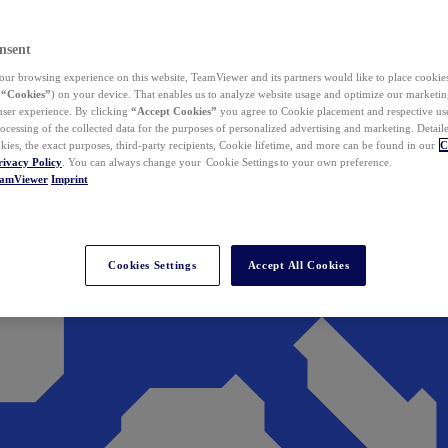
nsent
ur browsing experience on this website, TeamViewer and its partners would like to place cookies
(
“Cookies”
) on your device. That enables us to analyze website usage and optimize our marketing
 user experience. By clicking
“Accept Cookies”
you agree to Cookie placement and respective use,
ocessing of the collected data for the purposes of personalized advertising and marketing. Detail
kies, the exact purposes, third-party recipients, Cookie lifetime, and more can be found in our
C
rivacy Policy
. You can always change your Cookie Settings to your own preference.
eamViewer
Imprint
Cookies Settings
Accept All Cookies