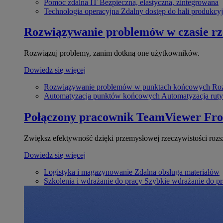
Pomoc zdalna IT
Bezpieczna, elastyczna, zintegrowana
Technologia operacyjna
Zdalny dostęp do hali produkcyj
Rozwiązywanie problemów w czasie r
Rozwiązuj problemy, zanim dotkną one użytkowników.
Dowiedz się więcej
Rozwiązywanie problemów w punktach końcowych
Roz
Automatyzacja punktów końcowych
Automatyzacja rut
Połączony pracownik
TeamViewer Fro
Zwiększ efektywność dzięki przemysłowej rzeczywistości rozs
Dowiedz się więcej
Logistyka i magazynowanie
Zdalna obsługa materiałów
Szkolenia i wdrażanie do pracy
Szybkie wdrażanie do pra