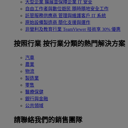
大型企業
擴展並保障企業 IT 安全
自由工作者與數位遊民
隨時隨地安全工作
託管服務供應商
管理與維護客戶 IT 系統
原始設備製造商
簡化支援與運作
非營利及教育行業
TeamViewer 技術享 30% 優惠
按照行業
按行業分類的熱門解決方案
汽車
農業
物流
製造業
零售
醫療保健
銀行與金融
公共領域
請聯絡我們的銷售團隊