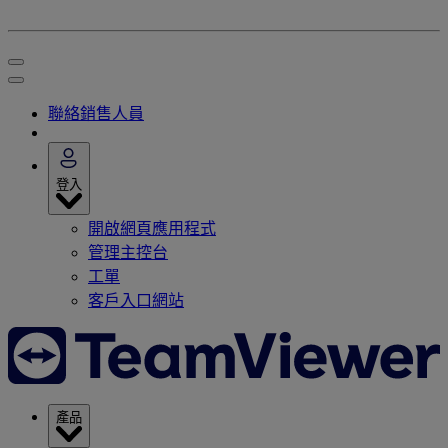
聯絡銷售人員
登入
開啟網頁應用程式
管理主控台
工單
客戶入口網站
產品