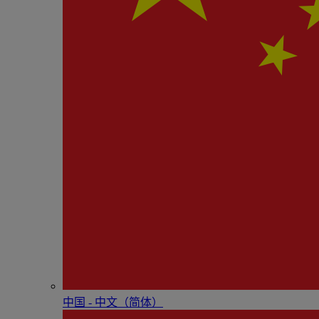
中国 - 中⽂（简体）