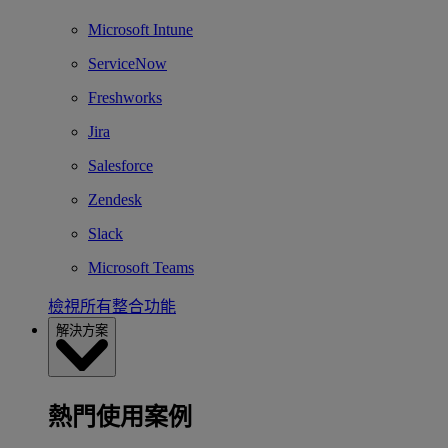
Microsoft Intune
ServiceNow
Freshworks
Jira
Salesforce
Zendesk
Slack
Microsoft Teams
檢視所有整合功能
解決方案
熱門使用案例