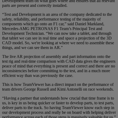
Development team on what goes where and ensures that all relevant
parts are present and correctly installed.
“Test and Development is an area of the company dedicated to the
safety, reliability, and performance testing of the majority of
components which go onto an F1 car,” said Daniel Markland,
Mercedes-AMG PETRONAS F1 Team’s Principal Test and
Development Technician. “We can now take a tablet, and through
that tablet we can see in real time and space a projection of the 3D
CAD model. So, we're looking at where we need to assemble these
things, and we can see them in AR.”
The live AR projection of assembly and part information onto the
test rig and real-time comparison with CAD data gives the engineers
peace of mind that everything is present and correct and there are no
inconsistencies before committing to the test, and in a much more
efficient way than was previously the case.
This is how TeamViewer has a direct impact on the performance of
team drivers George Russell and Kimi Antonelli on race weekends.
“Having a partner that understands how crucial that time frame is to
us, is key in us being quicker or faster to develop parts, to test parts,
deliver parts to the track. So having TeamViewer know each step in
our development process and really be on board with helping deliver
performance across each of those steps is massively valuable for us,”