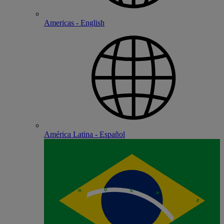
Americas - English
América Latina - Español