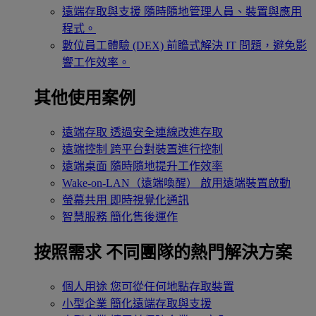
遠端存取與支援
隨時隨地管理人員、裝置與應用
程式。
數位員工體驗 (DEX)
前瞻式解決 IT 問題，避免影
響工作效率。
其他使用案例
遠端存取
透過安全連線改進存取
遠端控制
跨平台對裝置進行控制
遠端桌面
隨時隨地提升工作效率
Wake-on-LAN（遠端喚醒）
啟用遠端裝置啟動
螢幕共用
即時視覺化通訊
智慧服務
簡化售後運作
按照需求
不同團隊的熱門解決方案
個人用途
您可從任何地點存取裝置
小型企業
簡化遠端存取與支援