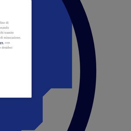
fine di
ionando
lti tramite
e di misurazione.
icy
, con
e desideri