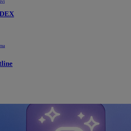
ivi
 DEX
ema
line