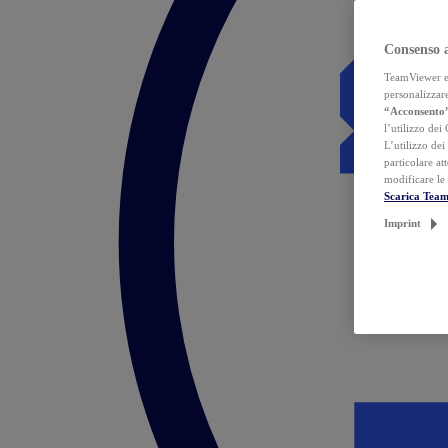
Consenso 
TeamViewer ed 
personalizzare
“Acconsento
l’utilizzo dei
L’utilizzo dei
particolare at
modificare le
Scarica Tea
Imprint