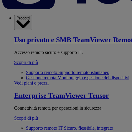
Prodotti
Uso privato e SMB
TeamViewer Remo
Accesso remoto sicuro e supporto IT.
Scopri di più
Supporto remoto
Supporto remoto istantaneo
Gestione remota
Monitoraggio e gestione dei dispositivi
Vedi piani e prezzi
Enterprise
TeamViewer Tensor
Connettività remota per operazioni in sicurezza.
Scopri di più
Supporto remoto IT
Sicuro, flessibile, integrato