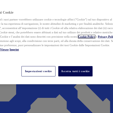
ai Cookie
i suoi partner vorrebbero utilizzare cookie e tecnologie affini (“Cookie”) sul tuo dispositivo al 
 la tua esperienza di navigazione, le nostre abitudini di marketing e per finalità analitiche. Selez
”
, acconsentirai all’impostazione (i) di tutti i Cookie ed alla relativa elaborazione dei dati (ii) racco
 Cookie stessi, che potrebbero essere abbinati a dati sul tuo utilizzo dei prodotti e relative metrich
 Cookie e l’analisi dei dati sono descritti con precisione nella nostra
Cookie Policy
e
Privacy Pol
tenzione agli scopi, alla condivisione con terze parti, ed alla durata della conservazione dei dati. S
 tue preferenze, puoi personalizzare le impostazioni dei tuoi Cookie dalle Impostazioni Cookie.
mViewer
Imprint
Impostazioni cookie
Accetta tutti i cookie