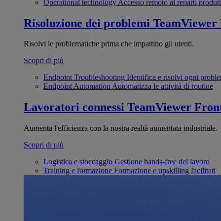
Operational technology
Accesso remoto ai reparti produtt
Risoluzione dei problemi
TeamViewer
Risolvi le problematiche prima che impattino gli utenti.
Scopri di più
Endpoint Troubleshooting
Identifica e risolvi ogni probl
Endpoint Automation
Automatizza le attività di routine
Lavoratori connessi
TeamViewer Front
Aumenta l'efficienza con la nostra realtà aumentata industriale.
Scopri di più
Logistica e stoccaggio
Gestione hands-free del lavoro
Training e formazione
Formazione e upskilling facilitati