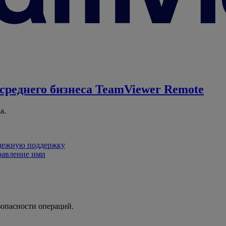
среднего бизнеса
TeamViewer Remote
а.
адежную поддержку
равление ими
зопасности операций.