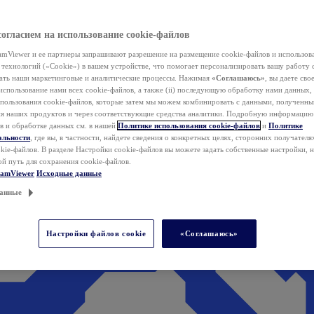
согласием на использование cookie-файлов
mViewer и ее партнеры запрашивают разрешение на размещение cookie-файлов и использов
технологий («Cookie») в вашем устройстве, что помогает персонализировать вашу работу 
ать наши маркетинговые и аналитические процессы. Нажимая
«Соглашаюсь»
, вы даете свое
использование нами всех cookie-файлов, а также (ii) последующую обработку нами данных,
спользования cookie-файлов, которые затем мы можем комбинировать с данными, полученным
ия наших продуктов и через соответствующие средства аналитики. Подробную информацию
в и обработке данных см. в нашей
Политике использования cookie-файлов
и
Политике
альности
, где вы, в частности, найдете сведения о конкретных целях, сторонних получателя
kie-файлов. В разделе Настройки cookie-файлов вы можете задать собственные настройки, 
ой путь для сохранения cookie-файлов.
eamViewer
Исходные данные
анные
Настройки файлов cookie
«Соглашаюсь»