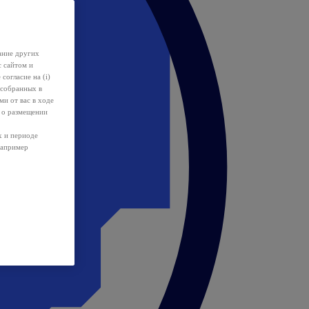
ание других
с сайтом и
 согласие на (i)
 собранных в
и от вас в ходе
 о размещении
х и периоде
например