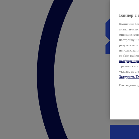
Баннер с 
Компания Tea
аналогичных 
оптимизиров
настройку и 
результате и
использован
cookie-файло
конфиденци
хранения coo
указать друг
Загрузить T
Выходные д