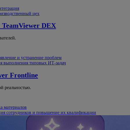
интеграция
оизводственный цех
й
TeamViewer DEX
вателей.
явление и устранение проблем
я выполнения типовых ИТ-задач
er Frontline
й реальностью.
ка материалов
ция сотрудников и повышение их квалификации