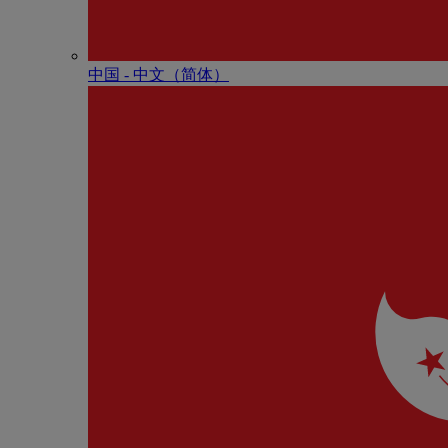
中国 - 中⽂（简体）