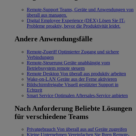
Remote-Support
Teams, Geräte und Anwendungen von
überall aus managen.
Digital Employee Experience (DEX)
Lösen Sie IT-
Probleme proaktiv, bevor die Produktivität leidet.
Andere Anwendungsfälle
Remote-Zugriff
Optimierter Zugang und sichere
Verbindungen
Remote-Steuerung
Geräte unabhängig vom
Betriebssystem remote steuern
Remote Desktop
Von überall aus produktiv arbeiten
Wake-on-LAN
Geräte aus der Ferne aktivieren
Bildschirmfreigabe
Visuell gestützter Support in
Echtzeit
Smart Service
Optimalen Aftersales-Service anbieten
Nach Anforderung
Beliebte Lösungen
für verschiedene Teams
Privatgebrauch
Von überall aus auf Geräte zugreifen
Kleine Unternehmen
Vereinfachen Sie Ihren Remote-