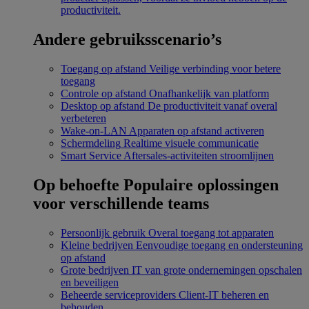
productiviteit.
Andere gebruiksscenario’s
Toegang op afstand
Veilige verbinding voor betere
toegang
Controle op afstand
Onafhankelijk van platform
Desktop op afstand
De productiviteit vanaf overal
verbeteren
Wake-on-LAN
Apparaten op afstand activeren
Schermdeling
Realtime visuele communicatie
Smart Service
Aftersales-activiteiten stroomlijnen
Op behoefte
Populaire oplossingen
voor verschillende teams
Persoonlijk gebruik
Overal toegang tot apparaten
Kleine bedrijven
Eenvoudige toegang en ondersteuning
op afstand
Grote bedrijven
IT van grote ondernemingen opschalen
en beveiligen
Beheerde serviceproviders
Client-IT beheren en
behouden