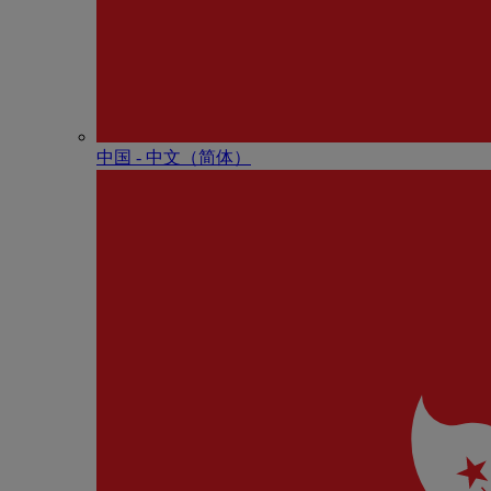
中国 - 中⽂（简体）