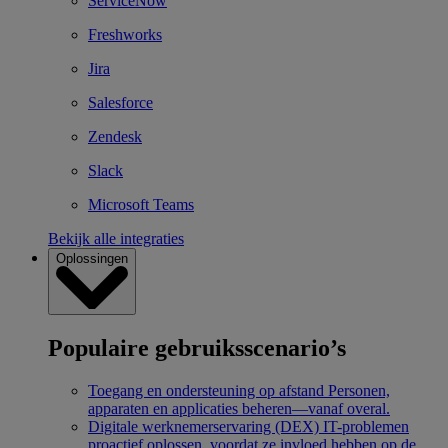
ServiceNow
Freshworks
Jira
Salesforce
Zendesk
Slack
Microsoft Teams
Bekijk alle integraties
Oplossingen
Populaire gebruiksscenario’s
Toegang en ondersteuning op afstand
Personen,
apparaten en applicaties beheren—vanaf overal.
Digitale werknemerservaring (DEX)
IT-problemen
proactief oplossen, voordat ze invloed hebben op de