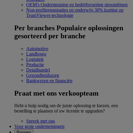
OEM's
Ondersteuning en bedrijfsvoering stroomlijnen
Non-profitorganisaties en onderwijs
30% korting op
TeamViewer-technologie
Per branches
Populaire oplossingen
gesorteerd per branche
Automotive
Landbouw
Logistiek
Productie
Detailhandel
Gezondheidszorg
Bankwezen en financiën
Praat met ons verkoopteam
Hebt u hulp nodig om de juiste oplossing te kiezen, een
bestelling te plaatsen of uw licentie te upgraden?
Spreek met ons
Voor grote ondernemingen
Bronnen