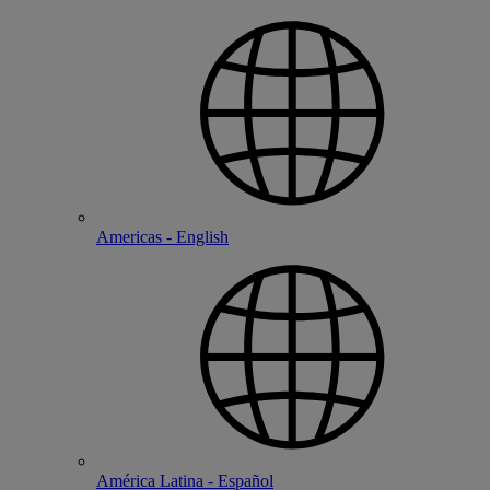
Americas - English
América Latina - Español