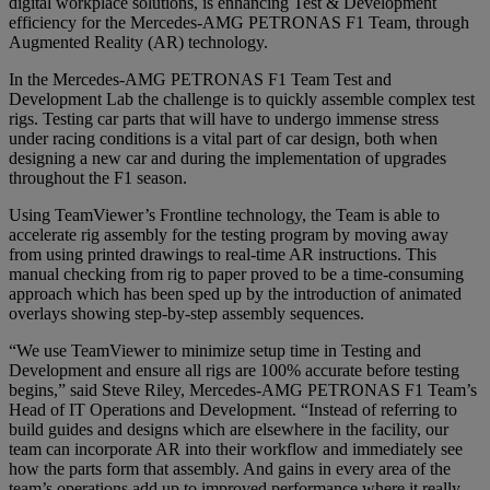
digital workplace solutions, is enhancing Test & Development
efficiency for the Mercedes-AMG PETRONAS F1 Team, through
Augmented Reality (AR) technology.
In the Mercedes-AMG PETRONAS F1 Team Test and
Development Lab the challenge is to quickly assemble complex test
rigs. Testing car parts that will have to undergo immense stress
under racing conditions is a vital part of car design, both when
designing a new car and during the implementation of upgrades
throughout the F1 season.
Using TeamViewer’s Frontline technology, the Team is able to
accelerate rig assembly for the testing program by moving away
from using printed drawings to real-time AR instructions. This
manual checking from rig to paper proved to be a time-consuming
approach which has been sped up by the introduction of animated
overlays showing step-by-step assembly sequences.
“We use TeamViewer to minimize setup time in Testing and
Development and ensure all rigs are 100% accurate before testing
begins,” said Steve Riley, Mercedes-AMG PETRONAS F1 Team’s
Head of IT Operations and Development. “Instead of referring to
build guides and designs which are elsewhere in the facility, our
team can incorporate AR into their workflow and immediately see
how the parts form that assembly. And gains in every area of the
team’s operations add up to improved performance where it really