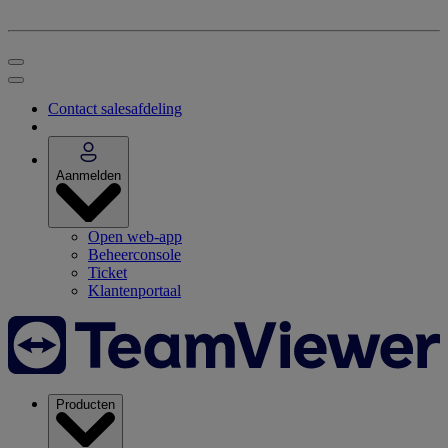
Contact salesafdeling
Aanmelden
Open web-app
Beheerconsole
Ticket
Klantenportaal
Producten