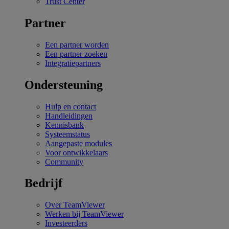
Trust Center
Partner
Een partner worden
Een partner zoeken
Integratiepartners
Ondersteuning
Hulp en contact
Handleidingen
Kennisbank
Systeemstatus
Aangepaste modules
Voor ontwikkelaars
Community
Bedrijf
Over TeamViewer
Werken bij TeamViewer
Investeerders