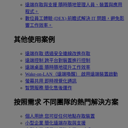
遠端存取與支援
隨時隨地管理人員、裝置與應用
程式。
數位員工體驗 (DEX)
前瞻式解決 IT 問題，避免影
響工作效率。
其他使用案例
遠端存取
透過安全連線改進存取
遠端控制
跨平台對裝置進行控制
遠端桌面
隨時隨地提升工作效率
Wake-on-LAN（遠端喚醒）
啟用遠端裝置啟動
螢幕共用
即時視覺化通訊
智慧服務
簡化售後運作
按照需求
不同團隊的熱門解決方案
個人用途
您可從任何地點存取裝置
小型企業
簡化遠端存取與支援