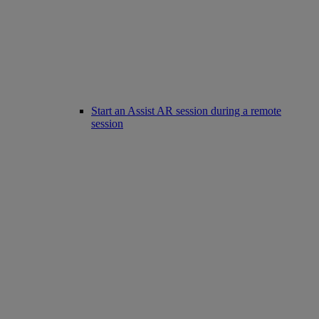
Start an Assist AR session during a remote
session