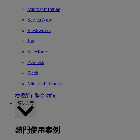
Microsoft Intune
ServiceNow
Freshworks
Jira
Salesforce
Zendesk
Slack
Microsoft Teams
檢視所有整合功能
解決方案
熱門使用案例