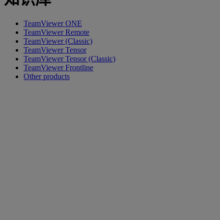
TeamViewer ONE
TeamViewer Remote
TeamViewer (Classic)
TeamViewer Tensor
TeamViewer Tensor (Classic)
TeamViewer Frontline
Other products