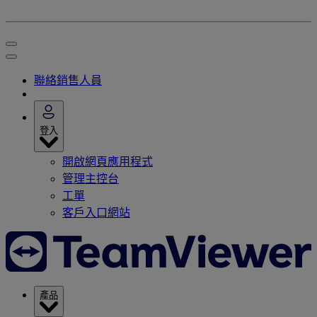
聯絡銷售人員
登入
開啟網頁應用程式
管理主控台
工單
客戶入口網站
產品