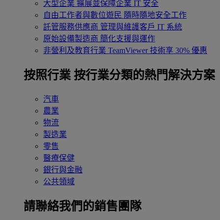
大型企業
擴展並保障企業 IT 安全
自由工作者與數位遊民
隨時隨地安全工作
託管服務供應商
管理與維護客戶 IT 系統
原始設備製造商
簡化支援與運作
非營利及教育行業
TeamViewer 技術享 30% 優惠
按照行業
按行業分類的熱門解決方案
汽車
農業
物流
製造業
零售
醫療保健
銀行與金融
公共領域
請聯絡我們的銷售團隊