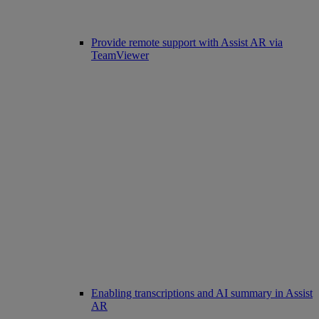
Provide remote support with Assist AR via
TeamViewer
Enabling transcriptions and AI summary in Assist
AR