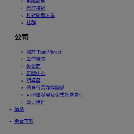
系統狀態
自訂模組
針對開發人員
社群
公司
關於 TeamViewer
工作機會
投資商
新聞中心
領導層
體育行業夥伴關係
可持續發展及企業社會責任
公司治理
價格
免費下載