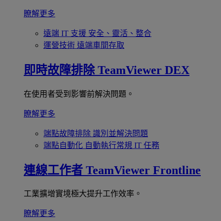
瞭解更多
遠端 IT 支援
安全、靈活、整合
運營技術
遠端車間存取
即時故障排除
TeamViewer DEX
在使用者受到影響前解決問題。
瞭解更多
端點故障排除
識別並解決問題
端點自動化
自動執行常規 IT 任務
連線工作者
TeamViewer Frontline
工業擴增實境極大提升工作效率。
瞭解更多