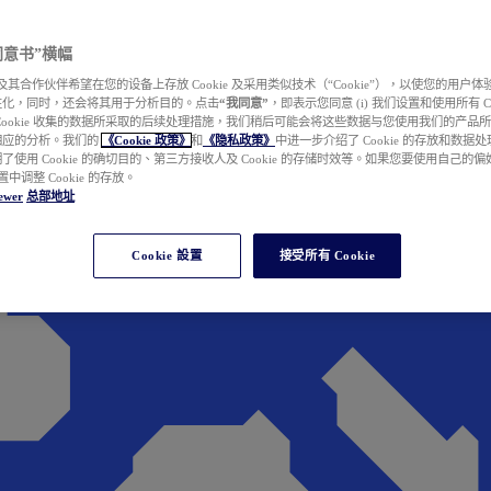
e 同意书”横幅
wer 及其合作伙伴希望在您的设备上存放 Cookie 及采用类似技术（“Cookie”），以使您的用
性化，同时，还会将其用于分析目的。点击
“我同意”
，即表示您同意 (i) 我们设置和使用所有 Cook
Cookie 收集的数据所采取的后续处理措施，我们稍后可能会将这些数据与您使用我们的产品
相应的分析。我们的
《Cookie 政策》
和
《隐私政策》
中进一步介绍了 Cookie 的存放和数据
了使用 Cookie 的确切目的、第三方接收人及 Cookie 的存储时效等。如果您要使用自己的
 设置中调整 Cookie 的存放。
ewer
总部地址
Cookie 設置
接受所有 Cookie