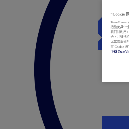
“Cooki
TeamVie
措施更具个
我们对利用 
合，并进行
尤其着重说明
在 Cookie
下载 TeamVi