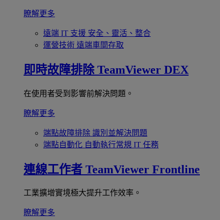
瞭解更多
遠端 IT 支援
安全、靈活、整合
運營技術
遠端車間存取
即時故障排除
TeamViewer DEX
在使用者受到影響前解決問題。
瞭解更多
端點故障排除
識別並解決問題
端點自動化
自動執行常規 IT 任務
連線工作者
TeamViewer Frontline
工業擴增實境極大提升工作效率。
瞭解更多