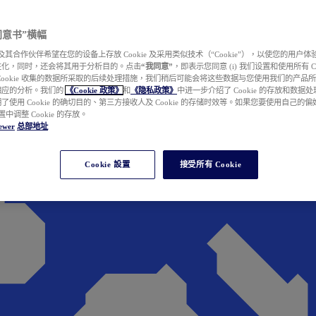
e 同意书”横幅
wer 及其合作伙伴希望在您的设备上存放 Cookie 及采用类似技术（“Cookie”），以使您的用
性化，同时，还会将其用于分析目的。点击
“我同意”
，即表示您同意 (i) 我们设置和使用所有 Cook
Cookie 收集的数据所采取的后续处理措施，我们稍后可能会将这些数据与您使用我们的产品
相应的分析。我们的
《Cookie 政策》
和
《隐私政策》
中进一步介绍了 Cookie 的存放和数据
了使用 Cookie 的确切目的、第三方接收人及 Cookie 的存储时效等。如果您要使用自己的
 设置中调整 Cookie 的存放。
ewer
总部地址
Cookie 設置
接受所有 Cookie