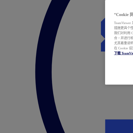
“Cooki
TeamVie
措施更具个
我们对利用 
合，并进行
尤其着重说明
在 Cookie
下载 TeamVi