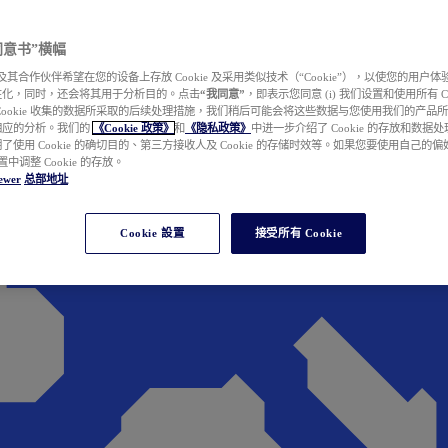
e 同意书”横幅
wer 及其合作伙伴希望在您的设备上存放 Cookie 及采用类似技术（“Cookie”），以使您的用
性化，同时，还会将其用于分析目的。点击
“我同意”
，即表示您同意 (i) 我们设置和使用所有 Cook
Cookie 收集的数据所采取的后续处理措施，我们稍后可能会将这些数据与您使用我们的产品
相应的分析。我们的
《Cookie 政策》
和
《隐私政策》
中进一步介绍了 Cookie 的存放和数据
了使用 Cookie 的确切目的、第三方接收人及 Cookie 的存储时效等。如果您要使用自己的
 设置中调整 Cookie 的存放。
ewer
总部地址
Cookie 設置
接受所有 Cookie