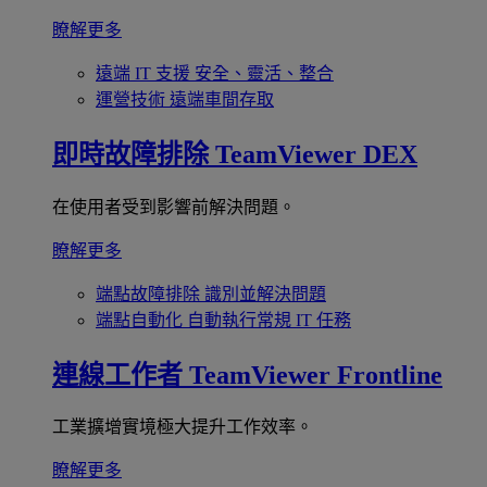
瞭解更多
遠端 IT 支援
安全、靈活、整合
運營技術
遠端車間存取
即時故障排除
TeamViewer DEX
在使用者受到影響前解決問題。
瞭解更多
端點故障排除
識別並解決問題
端點自動化
自動執行常規 IT 任務
連線工作者
TeamViewer Frontline
工業擴增實境極大提升工作效率。
瞭解更多