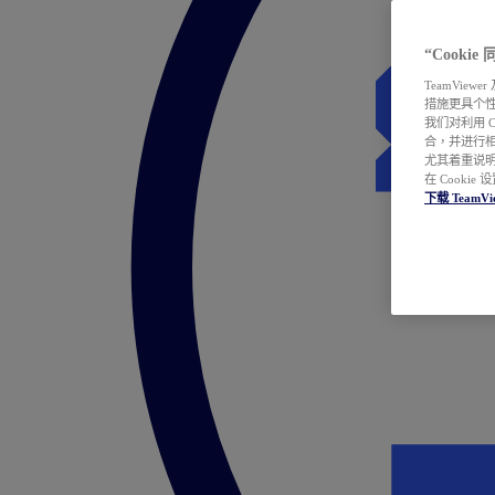
“Cooki
TeamVie
措施更具个
我们对利用 
合，并进行
尤其着重说明
在 Cookie
下载 TeamVi