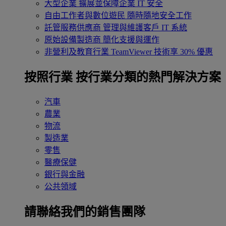
大型企業
擴展並保障企業 IT 安全
自由工作者與數位遊民
隨時隨地安全工作
託管服務供應商
管理與維護客戶 IT 系統
原始設備製造商
簡化支援與運作
非營利及教育行業
TeamViewer 技術享 30% 優惠
按照行業
按行業分類的熱門解決方案
汽車
農業
物流
製造業
零售
醫療保健
銀行與金融
公共領域
請聯絡我們的銷售團隊