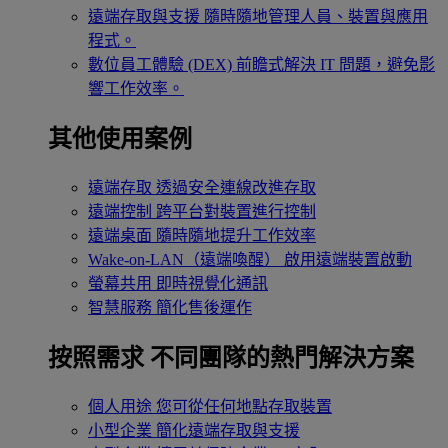
遠端存取與支援
隨時隨地管理人員、裝置與應用
程式。
數位員工體驗 (DEX)
前瞻式解決 IT 問題，避免影
響工作效率。
其他使用案例
遠端存取
透過安全連線改進存取
遠端控制
跨平台對裝置進行控制
遠端桌面
隨時隨地提升工作效率
Wake-on-LAN（遠端喚醒）
啟用遠端裝置啟動
螢幕共用
即時視覺化通訊
智慧服務
簡化售後運作
按照需求
不同團隊的熱門解決方案
個人用途
您可從任何地點存取裝置
小型企業
簡化遠端存取與支援