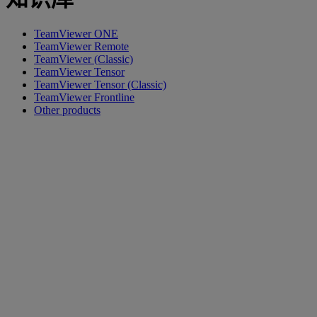
TeamViewer ONE
TeamViewer Remote
TeamViewer (Classic)
TeamViewer Tensor
TeamViewer Tensor (Classic)
TeamViewer Frontline
Other products