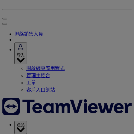
聯絡銷售人員
登入
開啟網頁應用程式
管理主控台
工單
客戶入口網站
產品