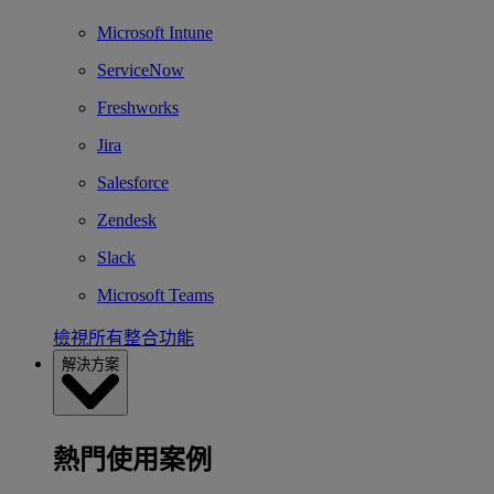
Microsoft Intune
ServiceNow
Freshworks
Jira
Salesforce
Zendesk
Slack
Microsoft Teams
檢視所有整合功能
解決方案
熱門使用案例