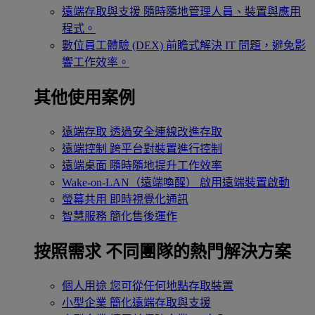
遠端存取與支援
隨時隨地管理人員、裝置與應用
程式。
數位員工體驗 (DEX)
前瞻式解決 IT 問題，避免影
響工作效率。
其他使用案例
遠端存取
透過安全連線改進存取
遠端控制
跨平台對裝置進行控制
遠端桌面
隨時隨地提升工作效率
Wake-on-LAN（遠端喚醒）
啟用遠端裝置啟動
螢幕共用
即時視覺化通訊
智慧服務
簡化售後運作
按照需求
不同團隊的熱門解決方案
個人用途
您可從任何地點存取裝置
小型企業
簡化遠端存取與支援