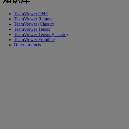
TeamViewer ONE
TeamViewer Remote
TeamViewer (Classic)
TeamViewer Tensor
TeamViewer Tensor (Classic)
TeamViewer Frontline
Other products