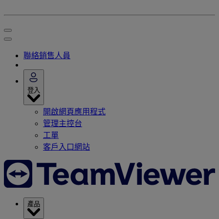
聯絡銷售人員
登入
開啟網頁應用程式
管理主控台
工單
客戶入口網站
產品