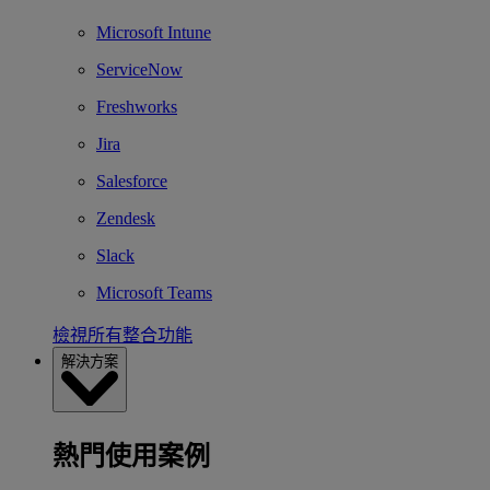
Microsoft Intune
ServiceNow
Freshworks
Jira
Salesforce
Zendesk
Slack
Microsoft Teams
檢視所有整合功能
解決方案
熱門使用案例