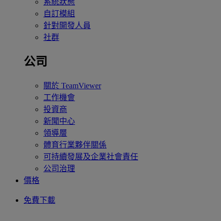
系統狀態
自訂模組
針對開發人員
社群
公司
關於 TeamViewer
工作機會
投資商
新聞中心
領導層
體育行業夥伴關係
可持續發展及企業社會責任
公司治理
價格
免費下載