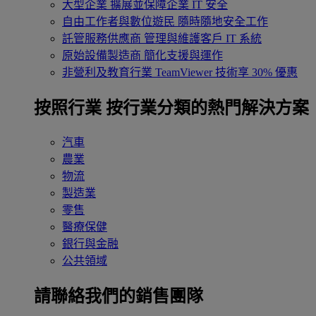
大型企業
擴展並保障企業 IT 安全
自由工作者與數位遊民
隨時隨地安全工作
託管服務供應商
管理與維護客戶 IT 系統
原始設備製造商
簡化支援與運作
非營利及教育行業
TeamViewer 技術享 30% 優惠
按照行業
按行業分類的熱門解決方案
汽車
農業
物流
製造業
零售
醫療保健
銀行與金融
公共領域
請聯絡我們的銷售團隊