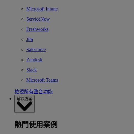
Microsoft Intune
ServiceNow
Freshworks
Jira
Salesforce
Zendesk
Slack
Microsoft Teams
檢視所有整合功能
解決方案
熱門使用案例