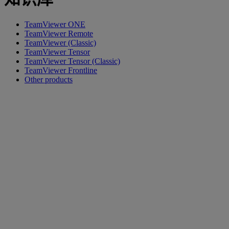
TeamViewer ONE
TeamViewer Remote
TeamViewer (Classic)
TeamViewer Tensor
TeamViewer Tensor (Classic)
TeamViewer Frontline
Other products