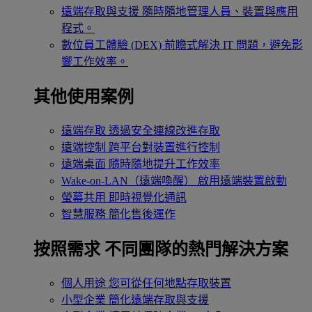
遠端存取與支援
隨時隨地管理人員、裝置與應用
程式。
數位員工體驗 (DEX)
前瞻式解決 IT 問題，避免影
響工作效率。
其他使用案例
遠端存取
透過安全連線改進存取
遠端控制
跨平台對裝置進行控制
遠端桌面
隨時隨地提升工作效率
Wake-on-LAN（遠端喚醒）
啟用遠端裝置啟動
螢幕共用
即時視覺化通訊
智慧服務
簡化售後運作
按照需求
不同團隊的熱門解決方案
個人用途
您可從任何地點存取裝置
小型企業
簡化遠端存取與支援