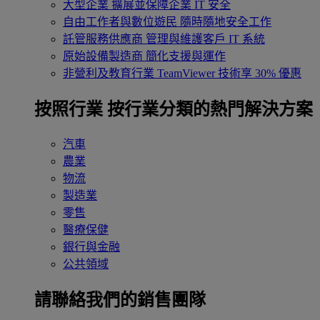
大型企業
擴展並保障企業 IT 安全
自由工作者與數位遊民
隨時隨地安全工作
託管服務供應商
管理與維護客戶 IT 系統
原始設備製造商
簡化支援與運作
非營利及教育行業
TeamViewer 技術享 30% 優惠
按照行業
按行業分類的熱門解決方案
汽車
農業
物流
製造業
零售
醫療保健
銀行與金融
公共領域
請聯絡我們的銷售團隊