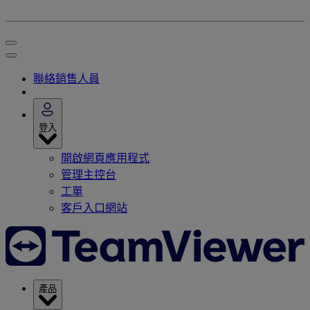
聯絡銷售人員
登入
開啟網頁應用程式
管理主控台
工單
客戶入口網站
產品