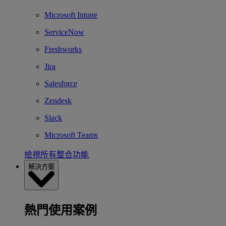
Microsoft Intune
ServiceNow
Freshworks
Jira
Salesforce
Zendesk
Slack
Microsoft Teams
檢視所有整合功能
解決方案
熱門使用案例