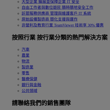
大型企業
擴展並保障企業 IT 安全
自由工作者與數位遊民
隨時隨地安全工作
託管服務供應商
管理與維護客戶 IT 系統
原始設備製造商
簡化支援與運作
非營利及教育行業
TeamViewer 技術享 30% 優惠
按照行業
按行業分類的熱門解決方案
汽車
農業
物流
製造業
零售
醫療保健
銀行與金融
公共領域
請聯絡我們的銷售團隊