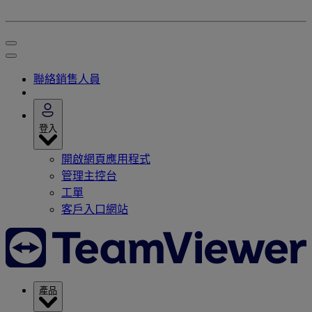
聯絡銷售人員
登入
開啟網頁應用程式
管理主控台
工單
客戶入口網站
產品