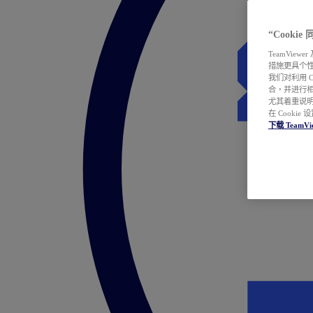
“Cooki
TeamVie
措施更具个
我们对利用 
合，并进行
尤其着重说明
在 Cookie
下载 TeamVi