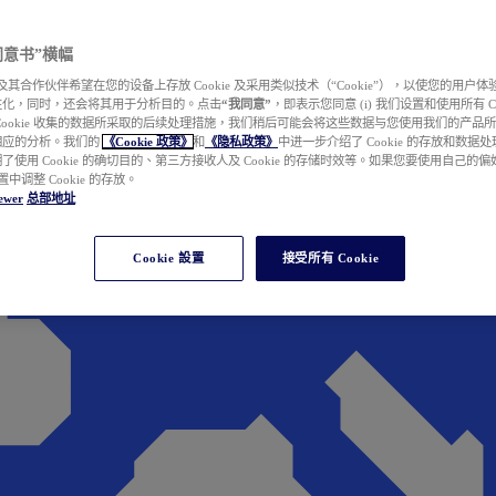
e 同意书”横幅
wer 及其合作伙伴希望在您的设备上存放 Cookie 及采用类似技术（“Cookie”），以使您的用
性化，同时，还会将其用于分析目的。点击
“我同意”
，即表示您同意 (i) 我们设置和使用所有 Cook
Cookie 收集的数据所采取的后续处理措施，我们稍后可能会将这些数据与您使用我们的产品
相应的分析。我们的
《Cookie 政策》
和
《隐私政策》
中进一步介绍了 Cookie 的存放和数据
了使用 Cookie 的确切目的、第三方接收人及 Cookie 的存储时效等。如果您要使用自己的
 设置中调整 Cookie 的存放。
ewer
总部地址
Cookie 設置
接受所有 Cookie