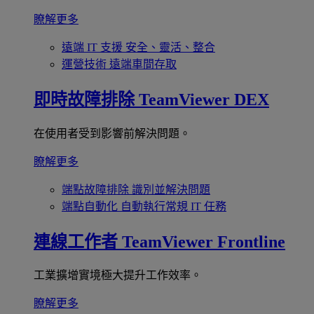
瞭解更多
遠端 IT 支援
安全、靈活、整合
運營技術
遠端車間存取
即時故障排除
TeamViewer DEX
在使用者受到影響前解決問題。
瞭解更多
端點故障排除
識別並解決問題
端點自動化
自動執行常規 IT 任務
連線工作者
TeamViewer Frontline
工業擴增實境極大提升工作效率。
瞭解更多