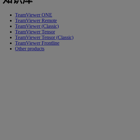
TeamViewer ONE
TeamViewer Remote
TeamViewer (Classic)
TeamViewer Tensor
TeamViewer Tensor (Classic)
TeamViewer Frontline
Other products