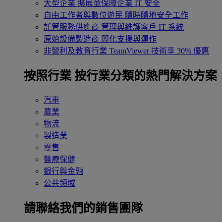
大型企業
擴展並保障企業 IT 安全
自由工作者與數位遊民
隨時隨地安全工作
託管服務供應商
管理與維護客戶 IT 系統
原始設備製造商
簡化支援與運作
非營利及教育行業
TeamViewer 技術享 30% 優惠
按照行業
按行業分類的熱門解決方案
汽車
農業
物流
製造業
零售
醫療保健
銀行與金融
公共領域
請聯絡我們的銷售團隊