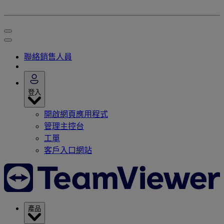
聯絡銷售人員
登入
開啟網頁應用程式
管理主控台
工單
客戶入口網站
產品