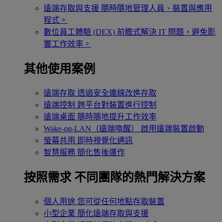
遠端存取與支援
隨時隨地管理人員、裝置與應用
程式。
數位員工體驗 (DEX)
前瞻式解決 IT 問題，避免影
響工作效率。
其他使用案例
遠端存取
透過安全連線改進存取
遠端控制
跨平台對裝置進行控制
遠端桌面
隨時隨地提升工作效率
Wake-on-LAN（遠端喚醒）
啟用遠端裝置啟動
螢幕共用
即時視覺化通訊
智慧服務
簡化售後運作
按照需求
不同團隊的熱門解決方案
個人用途
您可從任何地點存取裝置
小型企業
簡化遠端存取與支援