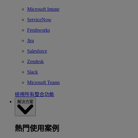
Microsoft Intune
ServiceNow
Freshworks
Jira
Salesforce
Zendesk
Slack
Microsoft Teams
檢視所有整合功能
解決方案
熱門使用案例