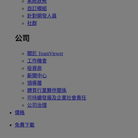
系統狀態
自訂模組
針對開發人員
社群
公司
關於 TeamViewer
工作機會
投資商
新聞中心
領導層
體育行業夥伴關係
可持續發展及企業社會責任
公司治理
價格
免費下載