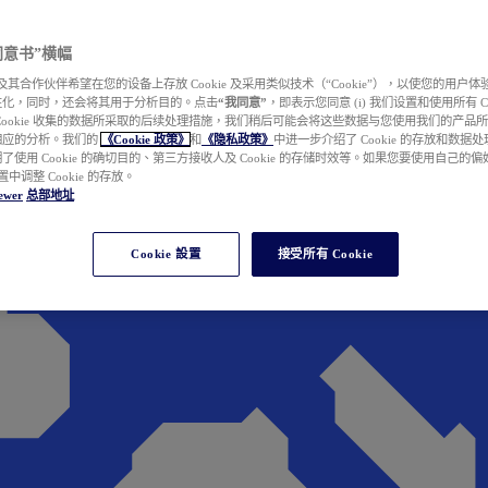
e 同意书”横幅
wer 及其合作伙伴希望在您的设备上存放 Cookie 及采用类似技术（“Cookie”），以使您的用
性化，同时，还会将其用于分析目的。点击
“我同意”
，即表示您同意 (i) 我们设置和使用所有 Cook
Cookie 收集的数据所采取的后续处理措施，我们稍后可能会将这些数据与您使用我们的产品
相应的分析。我们的
《Cookie 政策》
和
《隐私政策》
中进一步介绍了 Cookie 的存放和数据
了使用 Cookie 的确切目的、第三方接收人及 Cookie 的存储时效等。如果您要使用自己的
 设置中调整 Cookie 的存放。
ewer
总部地址
Cookie 設置
接受所有 Cookie