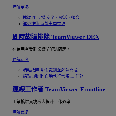
瞭解更多
遠端 IT 支援
安全、靈活、整合
運營技術
遠端車間存取
即時故障排除
TeamViewer DEX
在使用者受到影響前解決問題。
瞭解更多
端點故障排除
識別並解決問題
端點自動化
自動執行常規 IT 任務
連線工作者
TeamViewer Frontline
工業擴增實境極大提升工作效率。
瞭解更多