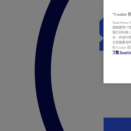
“Cooki
TeamVie
措施更具个
我们对利用 
合，并进行
尤其着重说明
在 Cookie
下载 TeamVi