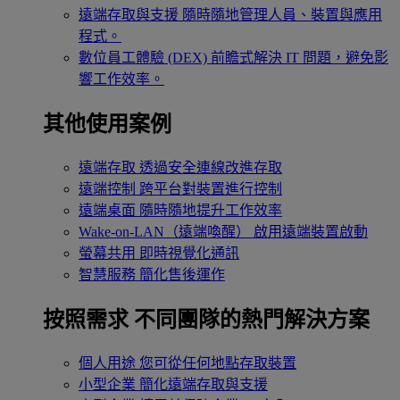
遠端存取與支援
隨時隨地管理人員、裝置與應用
程式。
數位員工體驗 (DEX)
前瞻式解決 IT 問題，避免影
響工作效率。
其他使用案例
遠端存取
透過安全連線改進存取
遠端控制
跨平台對裝置進行控制
遠端桌面
隨時隨地提升工作效率
Wake-on-LAN（遠端喚醒）
啟用遠端裝置啟動
螢幕共用
即時視覺化通訊
智慧服務
簡化售後運作
按照需求
不同團隊的熱門解決方案
個人用途
您可從任何地點存取裝置
小型企業
簡化遠端存取與支援