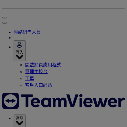
聯絡銷售人員
登入
開啟網頁應用程式
管理主控台
工單
客戶入口網站
產品