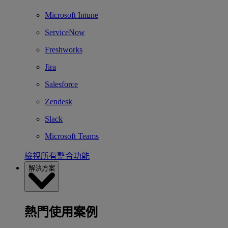
Microsoft Intune
ServiceNow
Freshworks
Jira
Salesforce
Zendesk
Slack
Microsoft Teams
檢視所有整合功能
解決方案
熱門使用案例