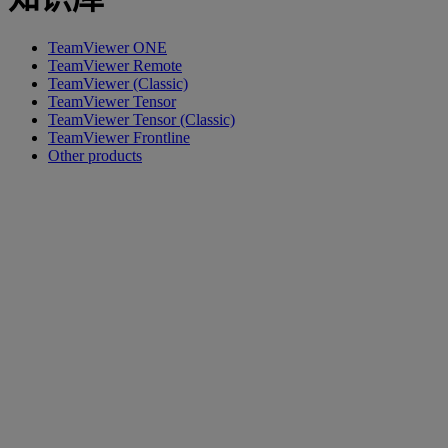
TeamViewer ONE
TeamViewer Remote
TeamViewer (Classic)
TeamViewer Tensor
TeamViewer Tensor (Classic)
TeamViewer Frontline
Other products