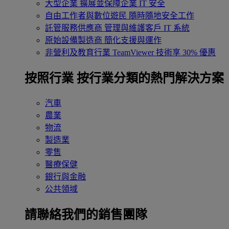
大型企業
擴展並保障企業 IT 安全
自由工作者與數位遊民
隨時隨地安全工作
託管服務供應商
管理與維護客戶 IT 系統
原始設備製造商
簡化支援與運作
非營利及教育行業
TeamViewer 技術享 30% 優惠
按照行業
按行業分類的熱門解決方案
汽車
農業
物流
製造業
零售
醫療保健
銀行與金融
公共領域
請聯絡我們的銷售團隊