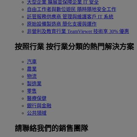
大型企業
擴展並保障企業 IT 安全
自由工作者與數位遊民
隨時隨地安全工作
託管服務供應商
管理與維護客戶 IT 系統
原始設備製造商
簡化支援與運作
非營利及教育行業
TeamViewer 技術享 30% 優惠
按照行業
按行業分類的熱門解決方案
汽車
農業
物流
製造業
零售
醫療保健
銀行與金融
公共領域
請聯絡我們的銷售團隊