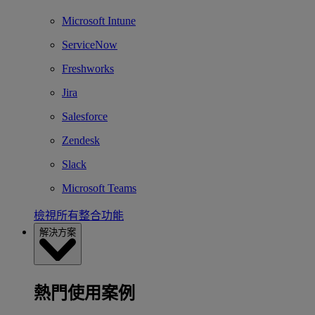
Microsoft Intune
ServiceNow
Freshworks
Jira
Salesforce
Zendesk
Slack
Microsoft Teams
檢視所有整合功能
解決方案
熱門使用案例