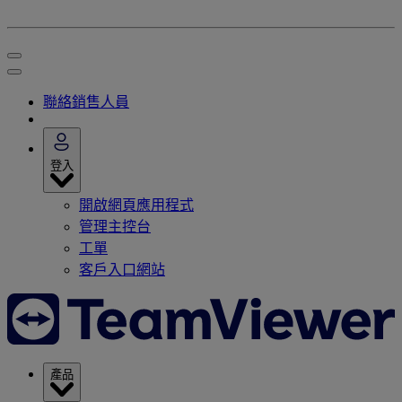
聯絡銷售人員
登入
開啟網頁應用程式
管理主控台
工單
客戶入口網站
產品