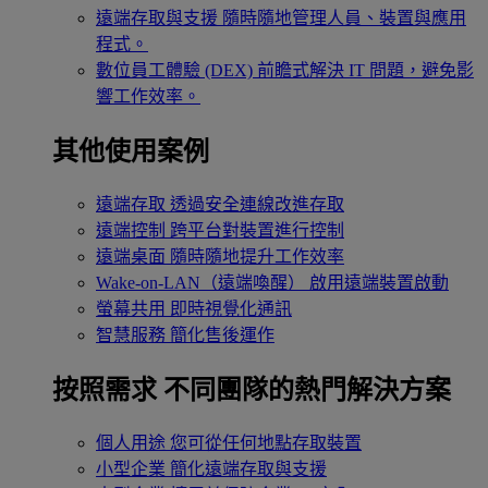
遠端存取與支援
隨時隨地管理人員、裝置與應用
程式。
數位員工體驗 (DEX)
前瞻式解決 IT 問題，避免影
響工作效率。
其他使用案例
遠端存取
透過安全連線改進存取
遠端控制
跨平台對裝置進行控制
遠端桌面
隨時隨地提升工作效率
Wake-on-LAN（遠端喚醒）
啟用遠端裝置啟動
螢幕共用
即時視覺化通訊
智慧服務
簡化售後運作
按照需求
不同團隊的熱門解決方案
個人用途
您可從任何地點存取裝置
小型企業
簡化遠端存取與支援