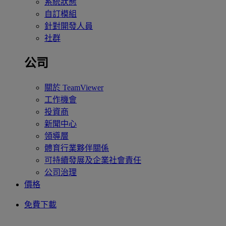
系統狀態
自訂模組
針對開發人員
社群
公司
關於 TeamViewer
工作機會
投資商
新聞中心
領導層
體育行業夥伴關係
可持續發展及企業社會責任
公司治理
價格
免費下載