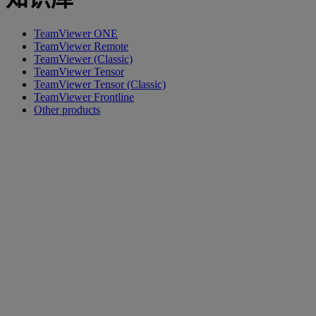
TeamViewer ONE
TeamViewer Remote
TeamViewer (Classic)
TeamViewer Tensor
TeamViewer Tensor (Classic)
TeamViewer Frontline
Other products