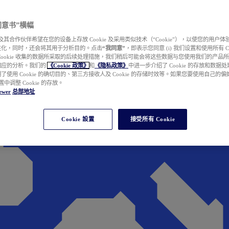
e 同意书”横幅
wer 及其合作伙伴希望在您的设备上存放 Cookie 及采用类似技术（“Cookie”），以使您的用
性化，同时，还会将其用于分析目的。点击
“我同意”
，即表示您同意 (i) 我们设置和使用所有 Cook
Cookie 收集的数据所采取的后续处理措施，我们稍后可能会将这些数据与您使用我们的产品
相应的分析。我们的
《Cookie 政策》
和
《隐私政策》
中进一步介绍了 Cookie 的存放和数据
了使用 Cookie 的确切目的、第三方接收人及 Cookie 的存储时效等。如果您要使用自己的
 设置中调整 Cookie 的存放。
ewer
总部地址
Cookie 設置
接受所有 Cookie