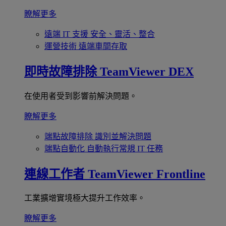
瞭解更多
遠端 IT 支援
安全、靈活、整合
運營技術
遠端車間存取
即時故障排除
TeamViewer DEX
在使用者受到影響前解決問題。
瞭解更多
端點故障排除
識別並解決問題
端點自動化
自動執行常規 IT 任務
連線工作者
TeamViewer Frontline
工業擴增實境極大提升工作效率。
瞭解更多