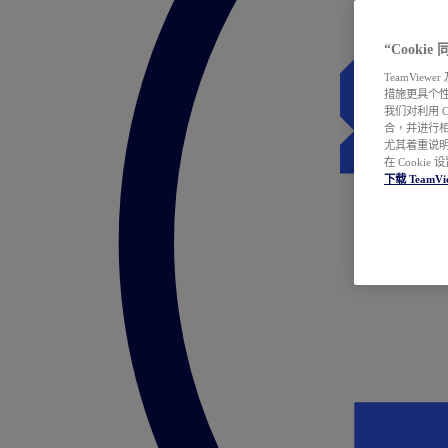
“Cooki
TeamVie
措施更具个
我们对利用 
合，并进行
尤其着重说明
在 Cookie
下载 TeamVi