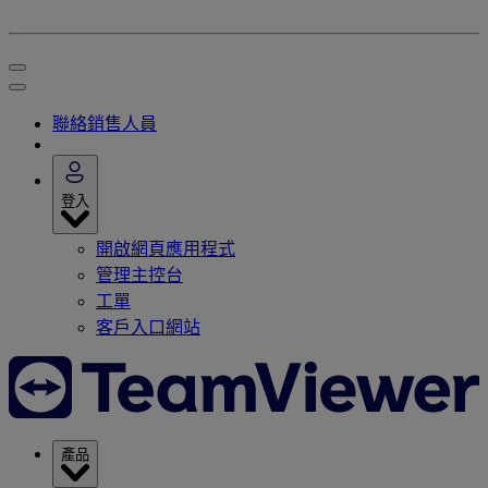
聯絡銷售人員
登入
開啟網頁應用程式
管理主控台
工單
客戶入口網站
產品