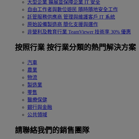
大型企業
擴展並保障企業 IT 安全
自由工作者與數位遊民
隨時隨地安全工作
託管服務供應商
管理與維護客戶 IT 系統
原始設備製造商
簡化支援與運作
非營利及教育行業
TeamViewer 技術享 30% 優惠
按照行業
按行業分類的熱門解決方案
汽車
農業
物流
製造業
零售
醫療保健
銀行與金融
公共領域
請聯絡我們的銷售團隊