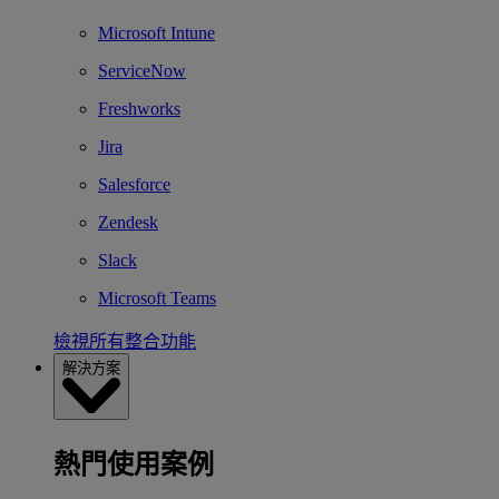
Microsoft Intune
ServiceNow
Freshworks
Jira
Salesforce
Zendesk
Slack
Microsoft Teams
檢視所有整合功能
解決方案
熱門使用案例