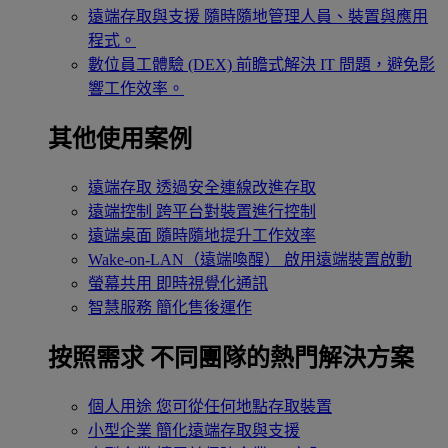
遠端存取與支援
隨時隨地管理人員、裝置與應用
程式。
數位員工體驗 (DEX)
前瞻式解決 IT 問題，避免影
響工作效率。
其他使用案例
遠端存取
透過安全連線改進存取
遠端控制
跨平台對裝置進行控制
遠端桌面
隨時隨地提升工作效率
Wake-on-LAN（遠端喚醒）
啟用遠端裝置啟動
螢幕共用
即時視覺化通訊
智慧服務
簡化售後運作
按照需求
不同團隊的熱門解決方案
個人用途
您可從任何地點存取裝置
小型企業
簡化遠端存取與支援