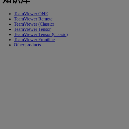
TeamViewer ONE
TeamViewer Remote
TeamViewer (Classic)
TeamViewer Tensor
TeamViewer Tensor (Classic)
TeamViewer Frontline
Other products