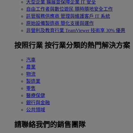
大型企業
擴展並保障企業 IT 安全
自由工作者與數位遊民
隨時隨地安全工作
託管服務供應商
管理與維護客戶 IT 系統
原始設備製造商
簡化支援與運作
非營利及教育行業
TeamViewer 技術享 30% 優惠
按照行業
按行業分類的熱門解決方案
汽車
農業
物流
製造業
零售
醫療保健
銀行與金融
公共領域
請聯絡我們的銷售團隊