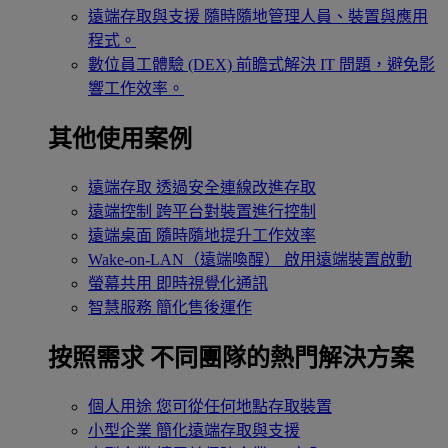
遠端存取與支援
隨時隨地管理人員、裝置與應用
程式。
數位員工體驗 (DEX)
前瞻式解決 IT 問題，避免影
響工作效率。
其他使用案例
遠端存取
透過安全連線改進存取
遠端控制
跨平台對裝置進行控制
遠端桌面
隨時隨地提升工作效率
Wake-on-LAN（遠端喚醒）
啟用遠端裝置啟動
螢幕共用
即時視覺化通訊
智慧服務
簡化售後運作
按照需求
不同團隊的熱門解決方案
個人用途
您可從任何地點存取裝置
小型企業
簡化遠端存取與支援