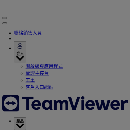
聯絡銷售人員
登入
開啟網頁應用程式
管理主控台
工單
客戶入口網站
產品