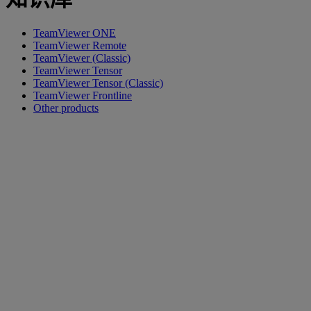
TeamViewer ONE
TeamViewer Remote
TeamViewer (Classic)
TeamViewer Tensor
TeamViewer Tensor (Classic)
TeamViewer Frontline
Other products