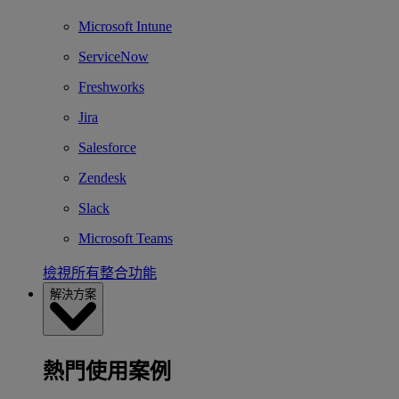
Microsoft Intune
ServiceNow
Freshworks
Jira
Salesforce
Zendesk
Slack
Microsoft Teams
檢視所有整合功能
解決方案
熱門使用案例