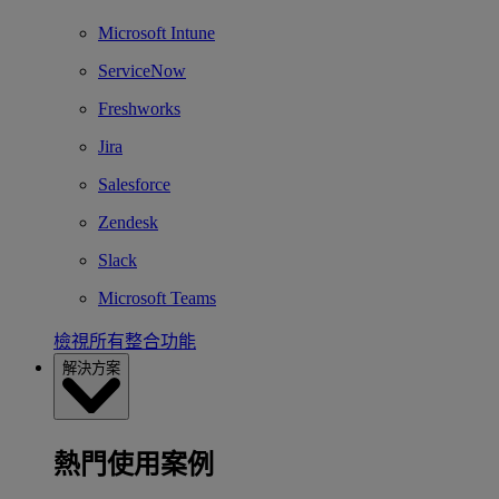
Microsoft Intune
ServiceNow
Freshworks
Jira
Salesforce
Zendesk
Slack
Microsoft Teams
檢視所有整合功能
解決方案
熱門使用案例