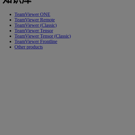
TeamViewer ONE
TeamViewer Remote
TeamViewer (Classic)
TeamViewer Tensor
TeamViewer Tensor (Classic)
TeamViewer Frontline
Other products