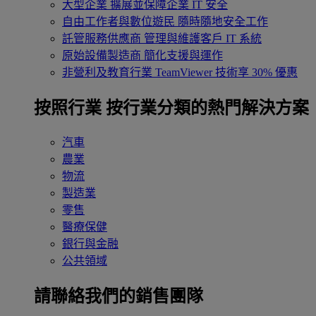
大型企業
擴展並保障企業 IT 安全
自由工作者與數位遊民
隨時隨地安全工作
託管服務供應商
管理與維護客戶 IT 系統
原始設備製造商
簡化支援與運作
非營利及教育行業
TeamViewer 技術享 30% 優惠
按照行業
按行業分類的熱門解決方案
汽車
農業
物流
製造業
零售
醫療保健
銀行與金融
公共領域
請聯絡我們的銷售團隊