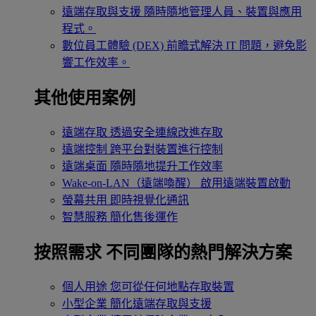
遠端存取與支援
隨時隨地管理人員、裝置與應用
程式。
數位員工體驗 (DEX)
前瞻式解決 IT 問題，避免影
響工作效率。
其他使用案例
遠端存取
透過安全連線改進存取
遠端控制
跨平台對裝置進行控制
遠端桌面
隨時隨地提升工作效率
Wake-on-LAN（遠端喚醒）
啟用遠端裝置啟動
螢幕共用
即時視覺化通訊
智慧服務
簡化售後運作
按照需求
不同團隊的熱門解決方案
個人用途
您可從任何地點存取裝置
小型企業
簡化遠端存取與支援