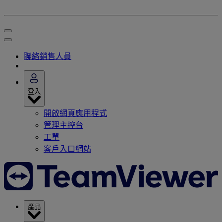
聯絡銷售人員
登入
開啟網頁應用程式
管理主控台
工單
客戶入口網站
產品