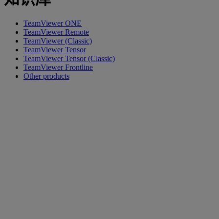
TeamViewer ONE
TeamViewer Remote
TeamViewer (Classic)
TeamViewer Tensor
TeamViewer Tensor (Classic)
TeamViewer Frontline
Other products