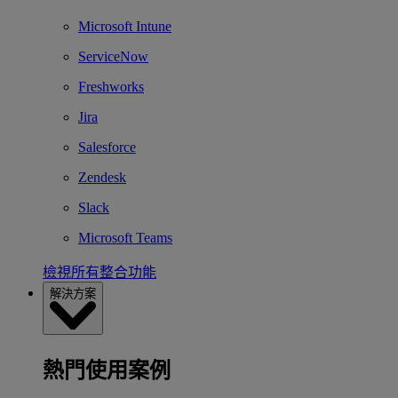
Microsoft Intune
ServiceNow
Freshworks
Jira
Salesforce
Zendesk
Slack
Microsoft Teams
檢視所有整合功能
解決方案
熱門使用案例