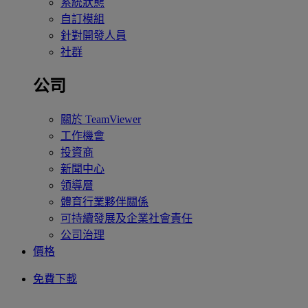
系統狀態
自訂模組
針對開發人員
社群
公司
關於 TeamViewer
工作機會
投資商
新聞中心
領導層
體育行業夥伴關係
可持續發展及企業社會責任
公司治理
價格
免費下載