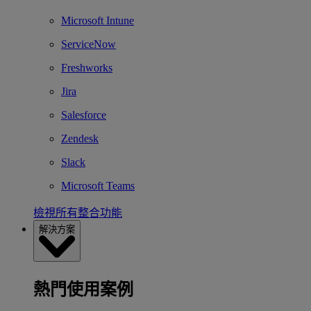
Microsoft Intune
ServiceNow
Freshworks
Jira
Salesforce
Zendesk
Slack
Microsoft Teams
檢視所有整合功能
解決方案
熱門使用案例