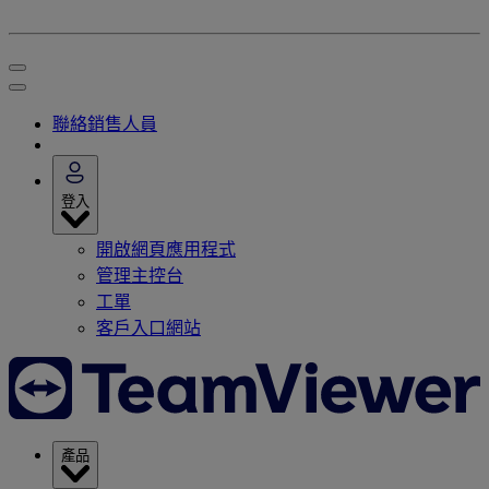
聯絡銷售人員
登入
開啟網頁應用程式
管理主控台
工單
客戶入口網站
產品