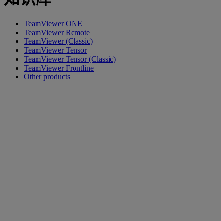
TeamViewer ONE
TeamViewer Remote
TeamViewer (Classic)
TeamViewer Tensor
TeamViewer Tensor (Classic)
TeamViewer Frontline
Other products