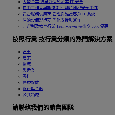
大型企業
擴展並保障企業 IT 安全
自由工作者與數位遊民
隨時隨地安全工作
託管服務供應商
管理與維護客戶 IT 系統
原始設備製造商
簡化支援與運作
非營利及教育行業
TeamViewer 技術享 30% 優惠
按照行業
按行業分類的熱門解決方案
汽車
農業
物流
製造業
零售
醫療保健
銀行與金融
公共領域
請聯絡我們的銷售團隊