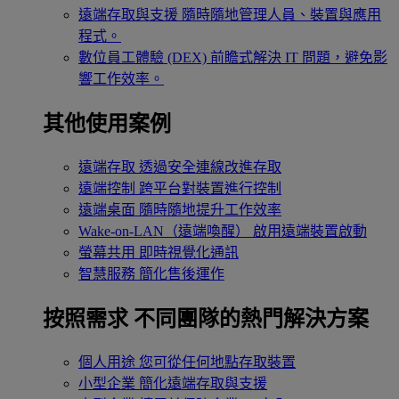
遠端存取與支援
隨時隨地管理人員、裝置與應用
程式。
數位員工體驗 (DEX)
前瞻式解決 IT 問題，避免影
響工作效率。
其他使用案例
遠端存取
透過安全連線改進存取
遠端控制
跨平台對裝置進行控制
遠端桌面
隨時隨地提升工作效率
Wake-on-LAN（遠端喚醒）
啟用遠端裝置啟動
螢幕共用
即時視覺化通訊
智慧服務
簡化售後運作
按照需求
不同團隊的熱門解決方案
個人用途
您可從任何地點存取裝置
小型企業
簡化遠端存取與支援