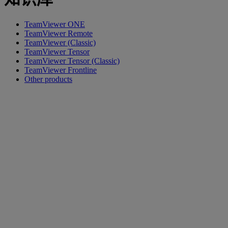
TeamViewer ONE
TeamViewer Remote
TeamViewer (Classic)
TeamViewer Tensor
TeamViewer Tensor (Classic)
TeamViewer Frontline
Other products