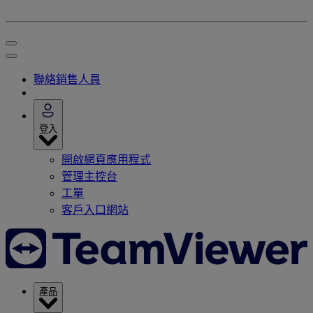
聯絡銷售人員
登入
開啟網頁應用程式
管理主控台
工單
客戶入口網站
產品