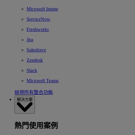
Microsoft Intune
ServiceNow
Freshworks
Jira
Salesforce
Zendesk
Slack
Microsoft Teams
檢視所有整合功能
解決方案
熱門使用案例