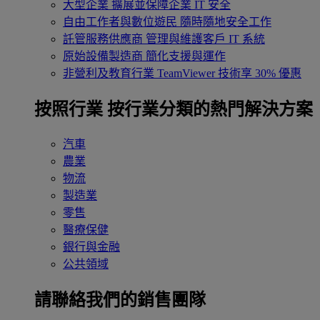
大型企業
擴展並保障企業 IT 安全
自由工作者與數位遊民
隨時隨地安全工作
託管服務供應商
管理與維護客戶 IT 系統
原始設備製造商
簡化支援與運作
非營利及教育行業
TeamViewer 技術享 30% 優惠
按照行業
按行業分類的熱門解決方案
汽車
農業
物流
製造業
零售
醫療保健
銀行與金融
公共領域
請聯絡我們的銷售團隊