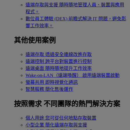
遠端存取與支援
隨時隨地管理人員、裝置與應用
程式。
數位員工體驗 (DEX)
前瞻式解決 IT 問題，避免影
響工作效率。
其他使用案例
遠端存取
透過安全連線改進存取
遠端控制
跨平台對裝置進行控制
遠端桌面
隨時隨地提升工作效率
Wake-on-LAN（遠端喚醒）
啟用遠端裝置啟動
螢幕共用
即時視覺化通訊
智慧服務
簡化售後運作
按照需求
不同團隊的熱門解決方案
個人用途
您可從任何地點存取裝置
小型企業
簡化遠端存取與支援