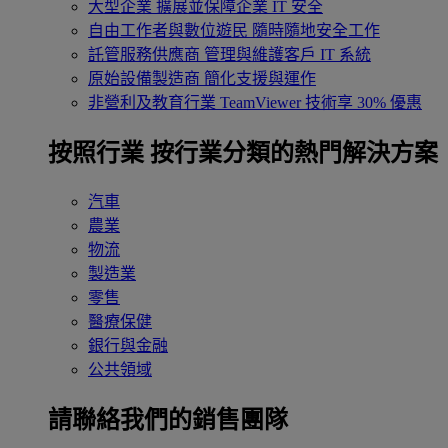
大型企業
擴展並保障企業 IT 安全
自由工作者與數位遊民
隨時隨地安全工作
託管服務供應商
管理與維護客戶 IT 系統
原始設備製造商
簡化支援與運作
非營利及教育行業
TeamViewer 技術享 30% 優惠
按照行業
按行業分類的熱門解決方案
汽車
農業
物流
製造業
零售
醫療保健
銀行與金融
公共領域
請聯絡我們的銷售團隊