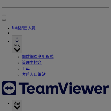
聯絡銷售人員
登入
開啟網頁應用程式
管理主控台
工單
客戶入口網站
產品