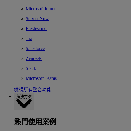
Microsoft Intune
ServiceNow
Freshworks
Jira
Salesforce
Zendesk
Slack
Microsoft Teams
檢視所有整合功能
解決方案
熱門使用案例