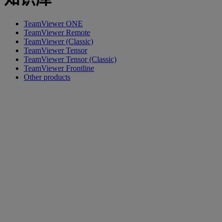
TeamViewer ONE
TeamViewer Remote
TeamViewer (Classic)
TeamViewer Tensor
TeamViewer Tensor (Classic)
TeamViewer Frontline
Other products