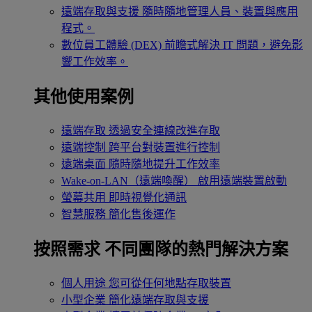
遠端存取與支援
隨時隨地管理人員、裝置與應用
程式。
數位員工體驗 (DEX)
前瞻式解決 IT 問題，避免影
響工作效率。
其他使用案例
遠端存取
透過安全連線改進存取
遠端控制
跨平台對裝置進行控制
遠端桌面
隨時隨地提升工作效率
Wake-on-LAN（遠端喚醒）
啟用遠端裝置啟動
螢幕共用
即時視覺化通訊
智慧服務
簡化售後運作
按照需求
不同團隊的熱門解決方案
個人用途
您可從任何地點存取裝置
小型企業
簡化遠端存取與支援