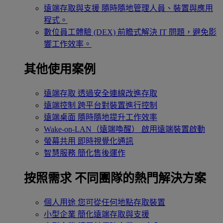
遠端存取與支援
隨時隨地管理人員、裝置與應用
程式。
數位員工體驗 (DEX)
前瞻式解決 IT 問題，避免影
響工作效率。
其他使用案例
遠端存取
透過安全連線改進存取
遠端控制
跨平台對裝置進行控制
遠端桌面
隨時隨地提升工作效率
Wake-on-LAN（遠端喚醒）
啟用遠端裝置啟動
螢幕共用
即時視覺化通訊
智慧服務
簡化售後運作
按照需求
不同團隊的熱門解決方案
個人用途
您可從任何地點存取裝置
小型企業
簡化遠端存取與支援