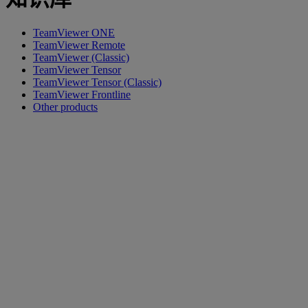
TeamViewer ONE
TeamViewer Remote
TeamViewer (Classic)
TeamViewer Tensor
TeamViewer Tensor (Classic)
TeamViewer Frontline
Other products