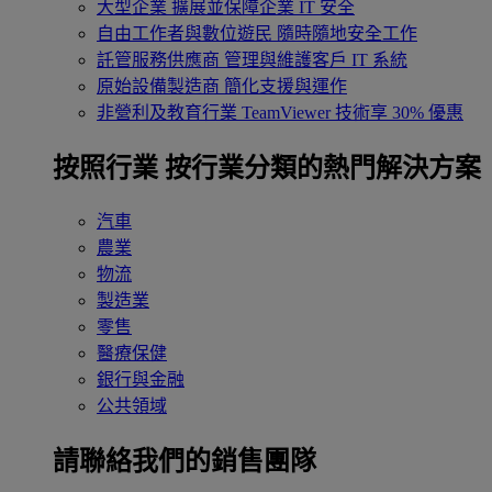
大型企業
擴展並保障企業 IT 安全
自由工作者與數位遊民
隨時隨地安全工作
託管服務供應商
管理與維護客戶 IT 系統
原始設備製造商
簡化支援與運作
非營利及教育行業
TeamViewer 技術享 30% 優惠
按照行業
按行業分類的熱門解決方案
汽車
農業
物流
製造業
零售
醫療保健
銀行與金融
公共領域
請聯絡我們的銷售團隊