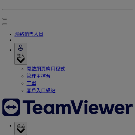
聯絡銷售人員
登入
開啟網頁應用程式
管理主控台
工單
客戶入口網站
產品