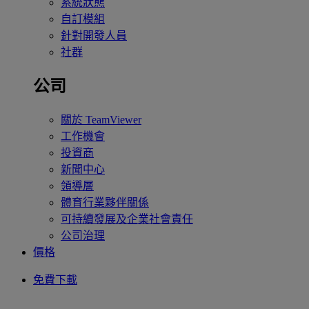
系統狀態
自訂模組
針對開發人員
社群
公司
關於 TeamViewer
工作機會
投資商
新聞中心
領導層
體育行業夥伴關係
可持續發展及企業社會責任
公司治理
價格
免費下載