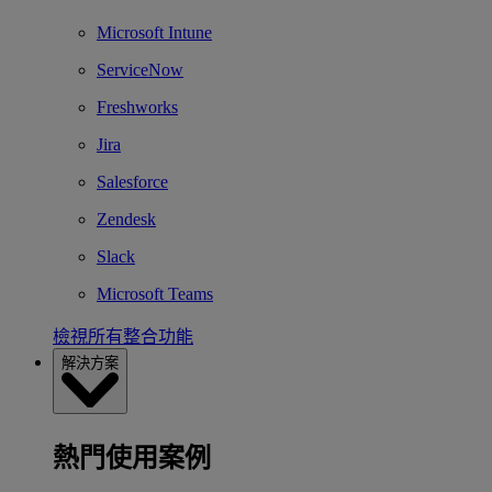
Microsoft Intune
ServiceNow
Freshworks
Jira
Salesforce
Zendesk
Slack
Microsoft Teams
檢視所有整合功能
解決方案
熱門使用案例