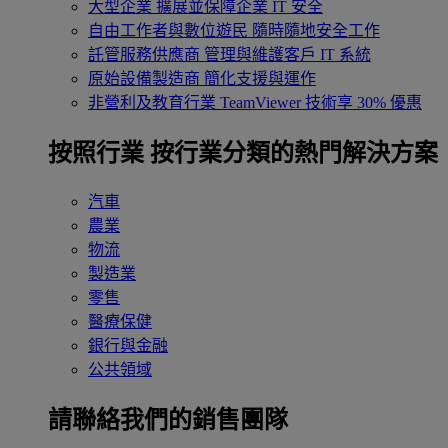
大型企業
擴展並保障企業 IT 安全
自由工作者與數位遊民
隨時隨地安全工作
託管服務供應商
管理與維護客戶 IT 系統
原始設備製造商
簡化支援與運作
非營利及教育行業
TeamViewer 技術享 30% 優惠
按照行業
按行業分類的熱門解決方案
汽車
農業
物流
製造業
零售
醫療保健
銀行與金融
公共領域
請聯絡我們的銷售團隊