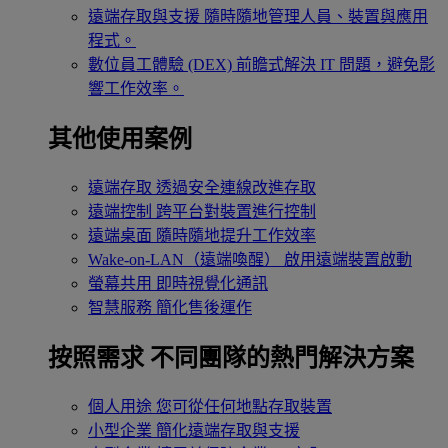
遠端存取與支援
隨時隨地管理人員、裝置與應用
程式。
數位員工體驗 (DEX)
前瞻式解決 IT 問題，避免影
響工作效率。
其他使用案例
遠端存取
透過安全連線改進存取
遠端控制
跨平台對裝置進行控制
遠端桌面
隨時隨地提升工作效率
Wake-on-LAN（遠端喚醒）
啟用遠端裝置啟動
螢幕共用
即時視覺化通訊
智慧服務
簡化售後運作
按照需求
不同團隊的熱門解決方案
個人用途
您可從任何地點存取裝置
小型企業
簡化遠端存取與支援