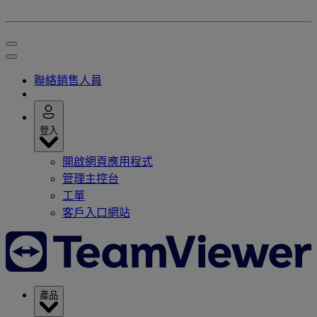
聯絡銷售人員
登入
開啟網頁應用程式
管理主控台
工單
客戶入口網站
產品