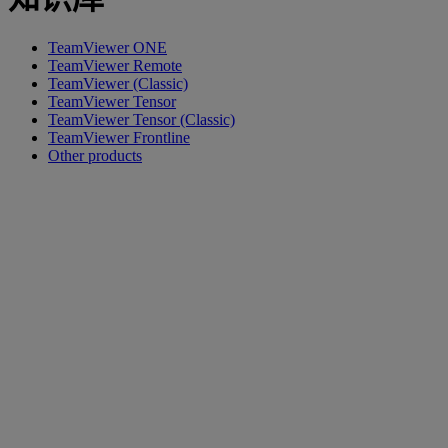
TeamViewer ONE
TeamViewer Remote
TeamViewer (Classic)
TeamViewer Tensor
TeamViewer Tensor (Classic)
TeamViewer Frontline
Other products