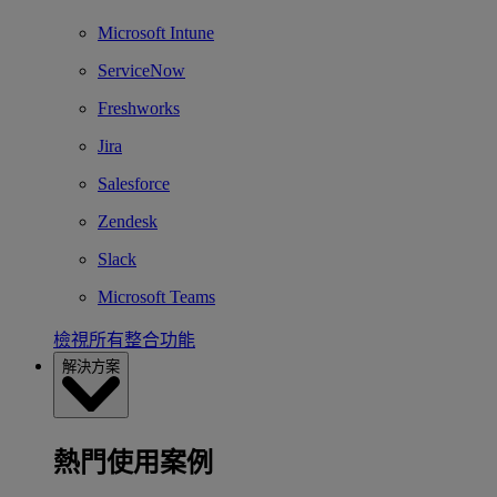
Microsoft Intune
ServiceNow
Freshworks
Jira
Salesforce
Zendesk
Slack
Microsoft Teams
檢視所有整合功能
解決方案
熱門使用案例