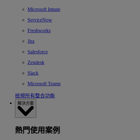
Microsoft Intune
ServiceNow
Freshworks
Jira
Salesforce
Zendesk
Slack
Microsoft Teams
檢視所有整合功能
解決方案
熱門使用案例