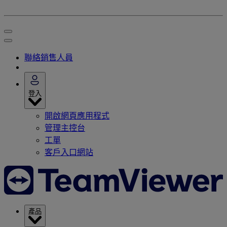
聯絡銷售人員
登入
開啟網頁應用程式
管理主控台
工單
客戶入口網站
產品