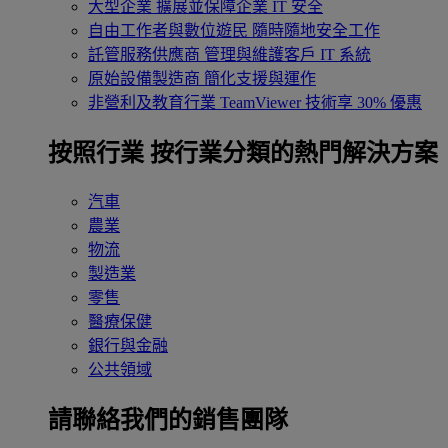
大型企業
擴展並保障企業 IT 安全
自由工作者與數位遊民
隨時隨地安全工作
託管服務供應商
管理與維護客戶 IT 系統
原始設備製造商
簡化支援與運作
非營利及教育行業
TeamViewer 技術享 30% 優惠
按照行業
按行業分類的熱門解決方案
汽車
農業
物流
製造業
零售
醫療保健
銀行與金融
公共領域
請聯絡我們的銷售團隊