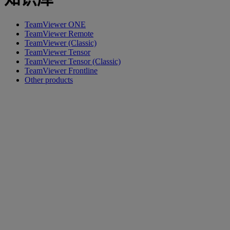
TeamViewer ONE
TeamViewer Remote
TeamViewer (Classic)
TeamViewer Tensor
TeamViewer Tensor (Classic)
TeamViewer Frontline
Other products