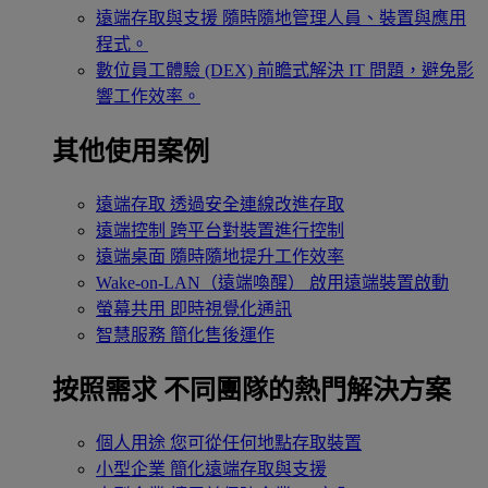
遠端存取與支援
隨時隨地管理人員、裝置與應用
程式。
數位員工體驗 (DEX)
前瞻式解決 IT 問題，避免影
響工作效率。
其他使用案例
遠端存取
透過安全連線改進存取
遠端控制
跨平台對裝置進行控制
遠端桌面
隨時隨地提升工作效率
Wake-on-LAN（遠端喚醒）
啟用遠端裝置啟動
螢幕共用
即時視覺化通訊
智慧服務
簡化售後運作
按照需求
不同團隊的熱門解決方案
個人用途
您可從任何地點存取裝置
小型企業
簡化遠端存取與支援