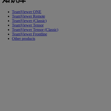
TeamViewer ONE
TeamViewer Remote
TeamViewer (Classic)
TeamViewer Tensor
TeamViewer Tensor (Classic)
TeamViewer Frontline
Other products