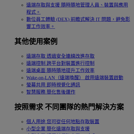
遠端存取與支援
隨時隨地管理人員、裝置與應用
程式。
數位員工體驗 (DEX)
前瞻式解決 IT 問題，避免影
響工作效率。
其他使用案例
遠端存取
透過安全連線改進存取
遠端控制
跨平台對裝置進行控制
遠端桌面
隨時隨地提升工作效率
Wake-on-LAN（遠端喚醒）
啟用遠端裝置啟動
螢幕共用
即時視覺化通訊
智慧服務
簡化售後運作
按照需求
不同團隊的熱門解決方案
個人用途
您可從任何地點存取裝置
小型企業
簡化遠端存取與支援