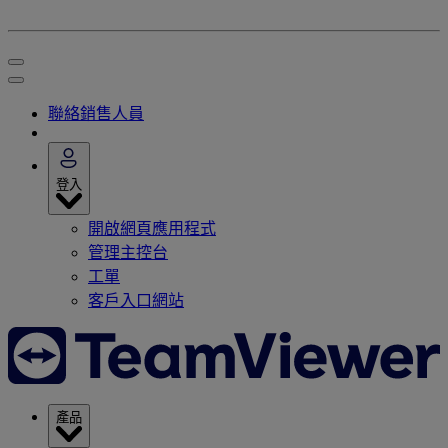
聯絡銷售人員
登入
開啟網頁應用程式
管理主控台
工單
客戶入口網站
產品