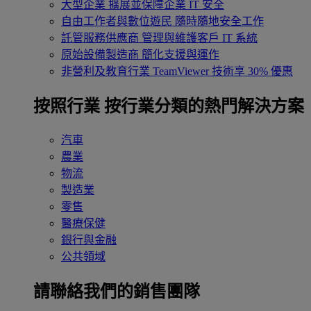
大型企業
擴展並保障企業 IT 安全
自由工作者與數位遊民
隨時隨地安全工作
託管服務供應商
管理與維護客戶 IT 系統
原始設備製造商
簡化支援與運作
非營利及教育行業
TeamViewer 技術享 30% 優惠
按照行業
按行業分類的熱門解決方案
汽車
農業
物流
製造業
零售
醫療保健
銀行與金融
公共領域
請聯絡我們的銷售團隊