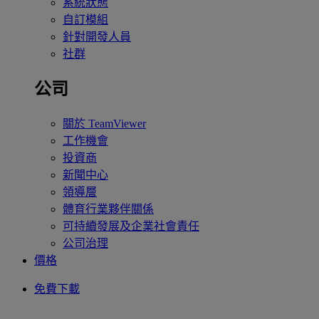
系統狀態
自訂模組
針對開發人員
社群
公司
關於 TeamViewer
工作機會
投資商
新聞中心
領導層
體育行業夥伴關係
可持續發展及企業社會責任
公司治理
價格
免費下載