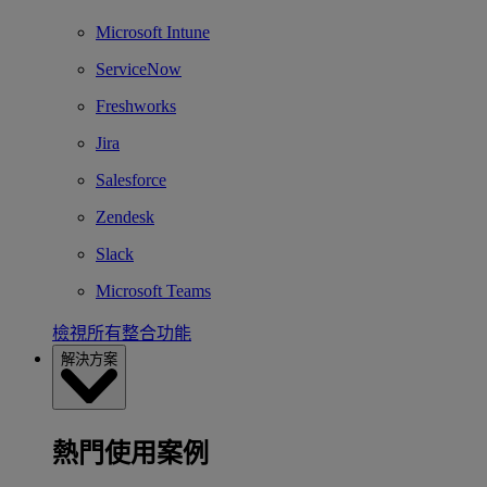
Microsoft Intune
ServiceNow
Freshworks
Jira
Salesforce
Zendesk
Slack
Microsoft Teams
檢視所有整合功能
解決方案
熱門使用案例