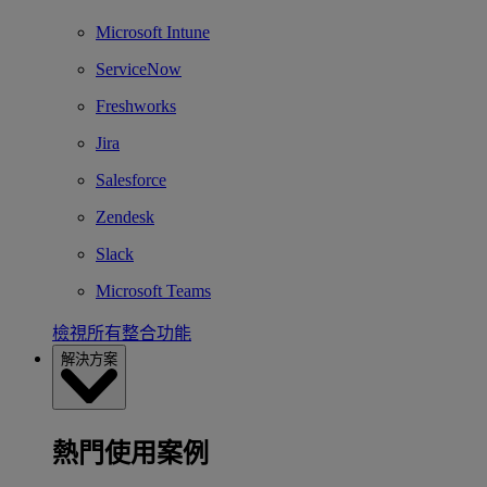
Microsoft Intune
ServiceNow
Freshworks
Jira
Salesforce
Zendesk
Slack
Microsoft Teams
檢視所有整合功能
解決方案
熱門使用案例