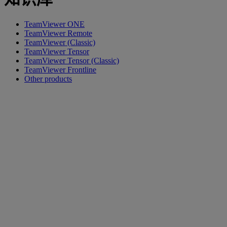
TeamViewer ONE
TeamViewer Remote
TeamViewer (Classic)
TeamViewer Tensor
TeamViewer Tensor (Classic)
TeamViewer Frontline
Other products