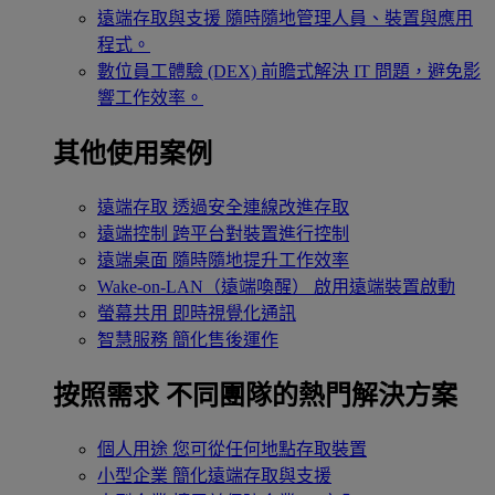
遠端存取與支援
隨時隨地管理人員、裝置與應用
程式。
數位員工體驗 (DEX)
前瞻式解決 IT 問題，避免影
響工作效率。
其他使用案例
遠端存取
透過安全連線改進存取
遠端控制
跨平台對裝置進行控制
遠端桌面
隨時隨地提升工作效率
Wake-on-LAN（遠端喚醒）
啟用遠端裝置啟動
螢幕共用
即時視覺化通訊
智慧服務
簡化售後運作
按照需求
不同團隊的熱門解決方案
個人用途
您可從任何地點存取裝置
小型企業
簡化遠端存取與支援