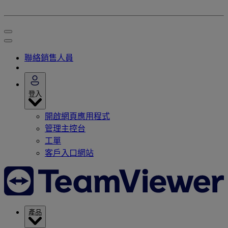
聯絡銷售人員
登入
開啟網頁應用程式
管理主控台
工單
客戶入口網站
產品