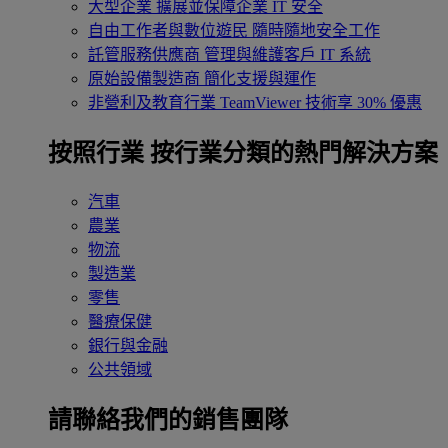
大型企業
擴展並保障企業 IT 安全
自由工作者與數位遊民
隨時隨地安全工作
託管服務供應商
管理與維護客戶 IT 系統
原始設備製造商
簡化支援與運作
非營利及教育行業
TeamViewer 技術享 30% 優惠
按照行業
按行業分類的熱門解決方案
汽車
農業
物流
製造業
零售
醫療保健
銀行與金融
公共領域
請聯絡我們的銷售團隊