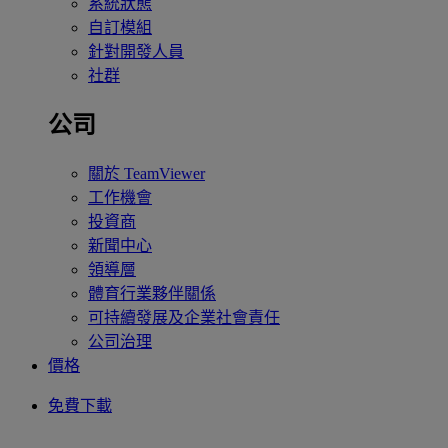
系統狀態
自訂模組
針對開發人員
社群
公司
關於 TeamViewer
工作機會
投資商
新聞中心
領導層
體育行業夥伴關係
可持續發展及企業社會責任
公司治理
價格
免費下載