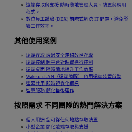
遠端存取與支援
隨時隨地管理人員、裝置與應用
程式。
數位員工體驗 (DEX)
前瞻式解決 IT 問題，避免影
響工作效率。
其他使用案例
遠端存取
透過安全連線改進存取
遠端控制
跨平台對裝置進行控制
遠端桌面
隨時隨地提升工作效率
Wake-on-LAN（遠端喚醒）
啟用遠端裝置啟動
螢幕共用
即時視覺化通訊
智慧服務
簡化售後運作
按照需求
不同團隊的熱門解決方案
個人用途
您可從任何地點存取裝置
小型企業
簡化遠端存取與支援