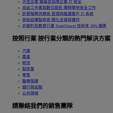
大型企業
擴展並保障企業 IT 安全
自由工作者與數位遊民
隨時隨地安全工作
託管服務供應商
管理與維護客戶 IT 系統
原始設備製造商
簡化支援與運作
非營利及教育行業
TeamViewer 技術享 30% 優惠
按照行業
按行業分類的熱門解決方案
汽車
農業
物流
製造業
零售
醫療保健
銀行與金融
公共領域
請聯絡我們的銷售團隊