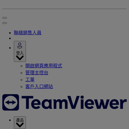
聯絡銷售人員
登入
開啟網頁應用程式
管理主控台
工單
客戶入口網站
產品