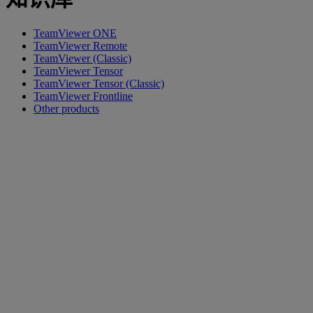
TeamViewer ONE
TeamViewer Remote
TeamViewer (Classic)
TeamViewer Tensor
TeamViewer Tensor (Classic)
TeamViewer Frontline
Other products