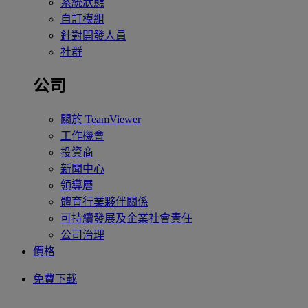
系統狀態
自訂模組
針對開發人員
社群
公司
關於 TeamViewer
工作機會
投資商
新聞中心
領導層
體育行業夥伴關係
可持續發展及企業社會責任
公司治理
價格
免費下載