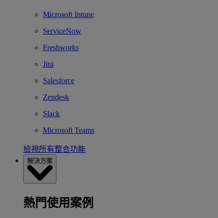
Microsoft Intune
ServiceNow
Freshworks
Jira
Salesforce
Zendesk
Slack
Microsoft Teams
檢視所有整合功能
解決方案
熱門使用案例