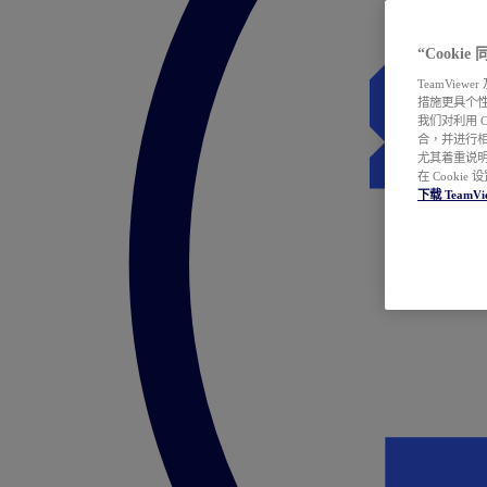
“Cooki
TeamVie
措施更具个
我们对利用 
合，并进行
尤其着重说明
在 Cookie
下载 TeamVi