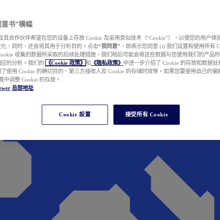
e 同意书”横幅
wer 及其合作伙伴希望在您的设备上存放 Cookie 及采用类似技术（“Cookie”），以使您的用
性化，同时，还会将其用于分析目的。点击
“我同意”
，即表示您同意 (i) 我们设置和使用所有 Cook
Cookie 收集的数据所采取的后续处理措施，我们稍后可能会将这些数据与您使用我们的产品
相应的分析。我们的
《Cookie 政策》
和
《隐私政策》
中进一步介绍了 Cookie 的存放和数据
了使用 Cookie 的确切目的、第三方接收人及 Cookie 的存储时效等。如果您要使用自己的
 设置中调整 Cookie 的存放。
ewer
总部地址
Cookie 設置
接受所有 Cookie