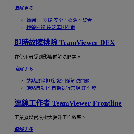
瞭解更多
遠端 IT 支援
安全、靈活、整合
運營技術
遠端車間存取
即時故障排除
TeamViewer DEX
在使用者受到影響前解決問題。
瞭解更多
端點故障排除
識別並解決問題
端點自動化
自動執行常規 IT 任務
連線工作者
TeamViewer Frontline
工業擴增實境極大提升工作效率。
瞭解更多